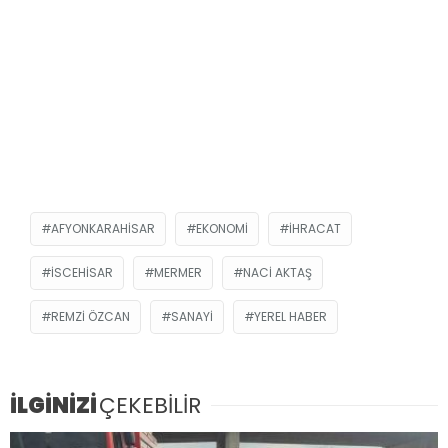
AFYONKARAHISAR
EKONOMI
IHRACAT
ISCEHISAR
MERMER
NACI AKTAŞ
REMZI ÖZCAN
SANAYI
YEREL HABER
İLGİNİZİ
ÇEKEBİLİR