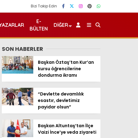
Bizi Takip Edin
E-
YAZARLAR
DIĞER
BÜLTEN
SON HABERLER
Başkan Öztaş’tan Kur’an
kursu öğrencilerine
dondurma ikramı
“Devlette devamlılık
esastır, devletimiz
payidar olsun”
Başkan Altuntaş’tan İlçe
Vaizi İnce’ye veda ziyareti