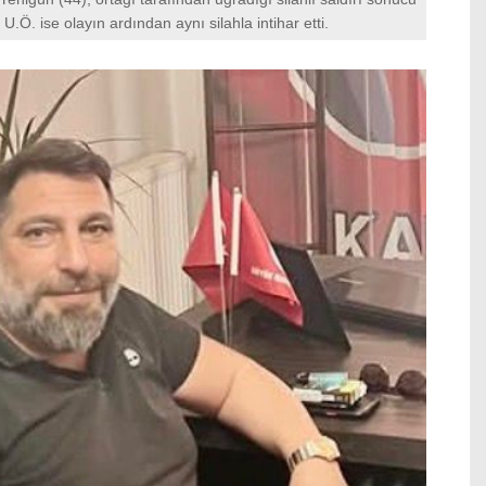
 U.Ö. ise olayın ardından aynı silahla intihar etti.