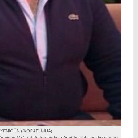
YENİGÜN (/KOCAELİ-İHA)
Yenigün (44), ortağı tarafından uğradığı silahlı saldırı sonucu