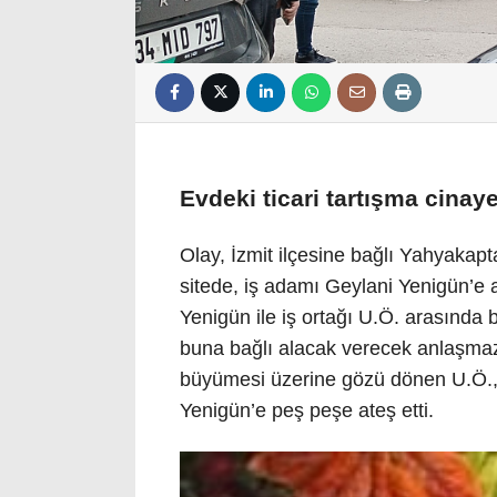
Evdeki ticari tartışma cinayet
Olay, İzmit ilçesine bağlı Yahyakapt
sitede, iş adamı Geylani Yenigün’e a
Yenigün ile iş ortağı U.Ö. arasında b
buna bağlı alacak verecek anlaşmazl
büyümesi üzerine gözü dönen U.Ö., 
Yenigün’e peş peşe ateş etti.