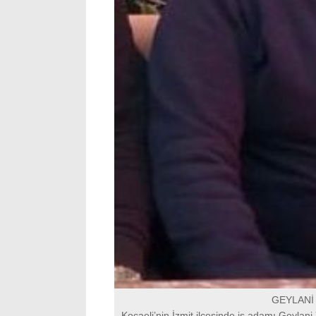
GEYLANİ 
Kocaeli’nin İzmit ilçesinde iş adamı Geylani 