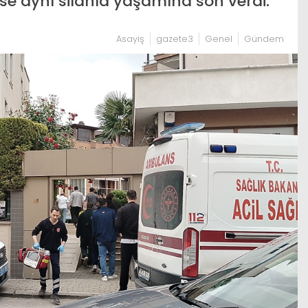
 ise aynı silahla yaşamına son verdi.
Asayiş
gazete3
Genel
Gündem