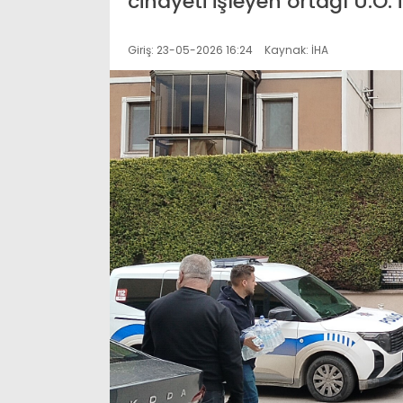
cinayeti işleyen ortağı U.Ö.
Giriş: 23-05-2026 16:24
Kaynak: İHA