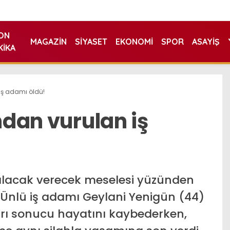
ON
MAGAZIN
SIYASET
EKONOMI
SPOR
ASAYIŞ
KIKA
 iş adamı öldü!
ından vurulan iş
, alacak verecek meselesi yüzünden
 Ünlü iş adamı Geylani Yenigün (44)
dırı sonucu hayatını kaybederken,