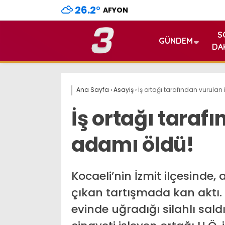
26.2
°
AFYON
S
GÜNDEM
DA
Ana Sayfa
›
Asayiş
›
İş ortağı tarafından vurulan
İş ortağı taraf
adamı öldü!
Kocaeli’nin İzmit ilçesinde
çıkan tartışmada kan aktı.
evinde uğradığı silahlı sal