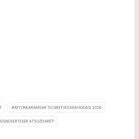
T
AFYONKARAHISAR TICARETVESANAYIODASI 2026
HÜSNÜSERTESER ATSOZIYARETI