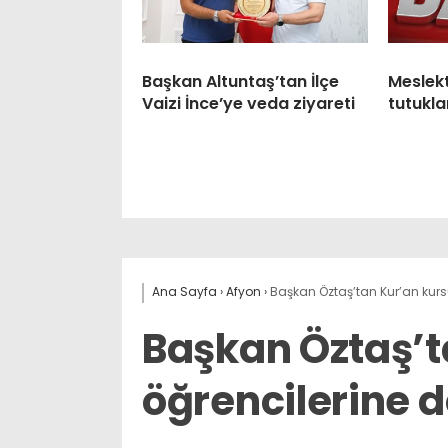
Başkan Altuntaş’tan İlçe
Meslek
Vaizi İnce’ye veda ziyareti
tutukla
Ana Sayfa
›
Afyon
›
Başkan Öztaş’tan Kur’an kur
Başkan Öztaş’t
öğrencilerine 