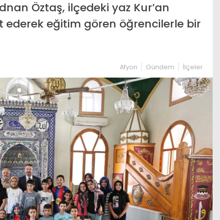
dnan Öztaş, ilçedeki yaz Kur’an
et ederek eğitim gören öğrencilerle bir
Afyon
Gündem
İlçeler