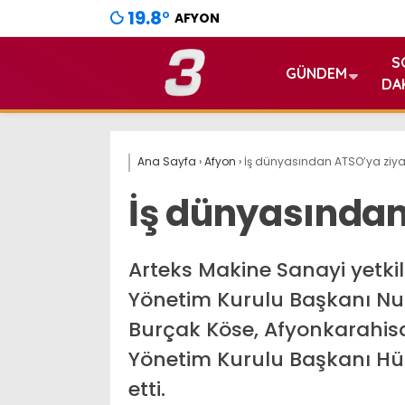
19.8
°
AFYON
S
GÜNDEM
DA
Ana Sayfa
›
Afyon
›
İş dünyasından ATSO’ya ziya
İş dünyasından
Arteks Makine Sanayi yetki
Yönetim Kurulu Başkanı Nu
Burçak Köse, Afyonkarahisa
Yönetim Kurulu Başkanı Hü
etti.