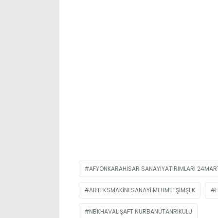
AFYONKARAHISAR SANAYIYATIRIMLARI 24MAR
ARTEKSMAKINESANAYI MEHMETŞIMŞEK
NBKHAVALIŞAFT NURBANUTANRIKULU