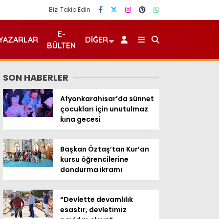
Bizi Takip Edin
E-
YAZARLAR
DIĞER
BÜLTEN
SON HABERLER
Afyonkarahisar’da sünnet
çocukları için unutulmaz
kına gecesi
Başkan Öztaş’tan Kur’an
kursu öğrencilerine
dondurma ikramı
“Devlette devamlılık
esastır, devletimiz