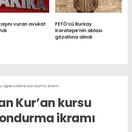
taşını vuran avukat
FETÖ’cü Burkay
ndı
Karatepe’nin ablası
gözaltına alındı
su öğrencilerine dondurma ikramı
an Kur’an kursu
dondurma ikramı