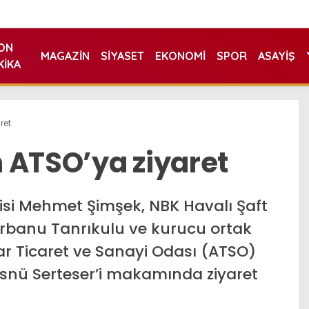
ON
MAGAZIN
SIYASET
EKONOMI
SPOR
ASAYIŞ
KIKA
ret
 ATSO’ya ziyaret
lisi Mehmet Şimşek, NBK Havalı Şaft
rbanu Tanrıkulu ve kurucu ortak
r Ticaret ve Sanayi Odası (ATSO)
snü Serteser’i makamında ziyaret