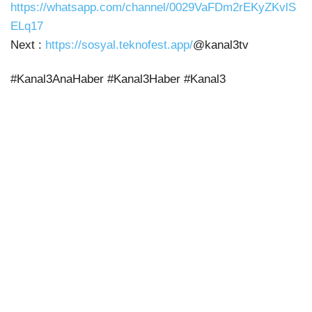
https://whatsapp.com/channel/0029VaFDm2rEKyZKvlS
ELq17
Next :
https://sosyal.teknofest.app/
@kanal3tv
#Kanal3AnaHaber #Kanal3Haber #Kanal3