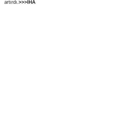
artırdı.
>>>İHA