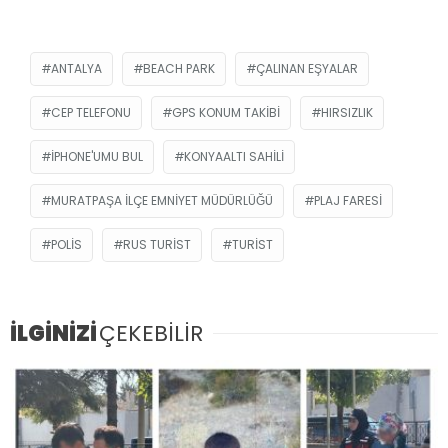
ANTALYA
BEACH PARK
ÇALINAN EŞYALAR
CEP TELEFONU
GPS KONUM TAKIBI
HIRSIZLIK
IPHONE'UMU BUL
KONYAALTI SAHILI
MURATPAŞA İLÇE EMNIYET MÜDÜRLÜĞÜ
PLAJ FARESI
POLIS
RUS TURIST
TURIST
İLGİNİZİ
ÇEKEBİLİR