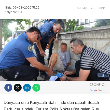
Giriş: 06-08-2026 15:29
Asayiş
Gündem
Kaynak: İHA
ABONE OL
Dünyaca ünlü Konyaaltı Sahili’nde dün sabah Beach
Park içerisindeki Turizm Polis Noktası’na gelen Rus