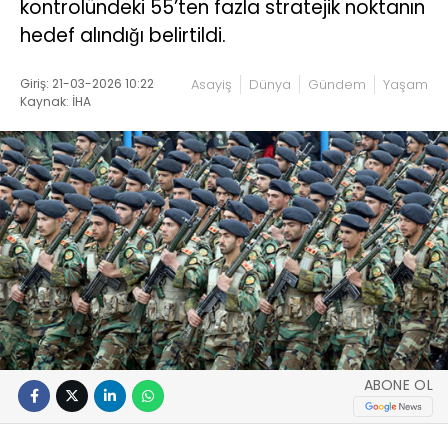
kontrolündeki 55’ten fazla stratejik noktanın
hedef alındığı belirtildi.
Giriş: 21-03-2026 10:22
Asayiş
Dünya
Gündem
Yaşam
Kaynak: İHA
ABONE OL