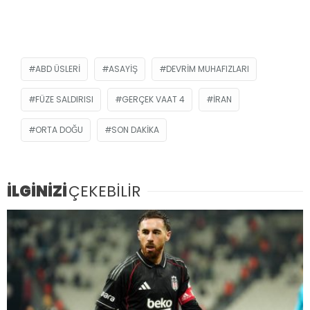
ABD ÜSLERI
ASAYIŞ
DEVRIM MUHAFIZLARI
FÜZE SALDIRISI
GERÇEK VAAT 4
İRAN
ORTA DOĞU
SON DAKIKA
İLGİNİZİ
ÇEKEBİLİR