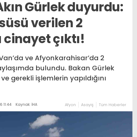
Akın Gürlek duyurdu:
 süsü verilen 2
cinayet çıktı!
 Van’da ve Afyonkarahisar’da 2
paylaşımda bulundu. Bakan Gürlek
e gerekli işlemlerin yapıldığını
 11:44
Kaynak: İHA
Afyon
Asayiş
Tüm Haberler