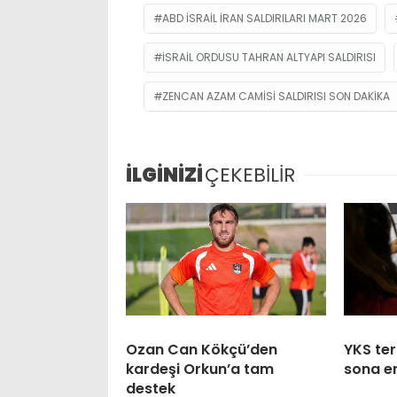
ABD ISRAIL IRAN SALDIRILARI MART 2026
ISRAIL ORDUSU TAHRAN ALTYAPI SALDIRISI
ZENCAN AZAM CAMISI SALDIRISI SON DAKIKA
İLGİNİZİ
ÇEKEBİLİR
Ozan Can Kökçü’den
YKS ter
kardeşi Orkun’a tam
sona e
destek