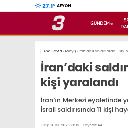
27.1
°
AFYON
S
GÜNDEM
DA
Ana Sayfa
›
Asayiş
›
İran’daki saldırılarda 11 kişi 
İran’daki saldırı
kişi yaralandı
İran’ın Merkezi eyaletinde 
İsrail saldırısında 11 kişi ha
Giriş: 31-03-2026 10:36
Kaynak: AA