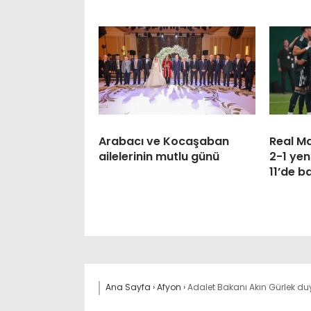
Arabacı ve Kocaşaban
Real M
ailelerinin mutlu günü
2-1 yen
11’de b
Ana Sayfa
›
Afyon
›
Adalet Bakanı Akın Gürlek duy