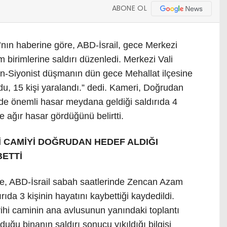
ABONE OL
A’nın haberine göre, ABD-İsrail, gece Merkezi
m birimlerine saldırı düzenledi. Merkezi Vali
n-Siyonist düşmanın dün gece Mehallat ilçesine
ldu, 15 kişi yaralandı.” dedi. Kameri, Doğrudan
nde önemli hasar meydana geldiği saldırıda 4
 ağır hasar gördüğünü belirtti.
Hİ CAMİYİ DOĞRUDAN HEDEF ALDIĞI
BETTİ
re, ABD-İsrail sabah saatlerinde Zencan Azam
ıda 3 kişinin hayatını kaybettiği kaydedildi.
ihi caminin ana avlusunun yanındaki toplantı
uğu binanın saldırı sonucu yıkıldığı bilgisi