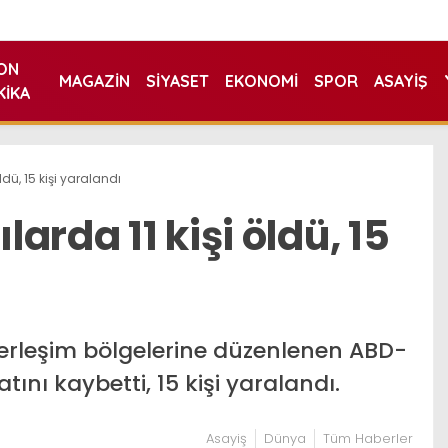
ON
MAGAZIN
SIYASET
EKONOMI
SPOR
ASAYIŞ
KIKA
öldü, 15 kişi yaralandı
larda 11 kişi öldü, 15
yerleşim bölgelerine düzenlenen ABD-
yatını kaybetti, 15 kişi yaralandı.
Asayiş
Dünya
Tüm Haberler