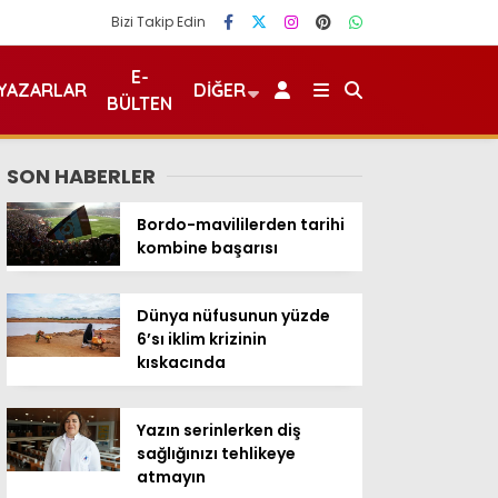
Bizi Takip Edin
E-
YAZARLAR
DIĞER
BÜLTEN
SON HABERLER
Bordo-mavililerden tarihi
kombine başarısı
Dünya nüfusunun yüzde
6’sı iklim krizinin
kıskacında
Yazın serinlerken diş
sağlığınızı tehlikeye
atmayın