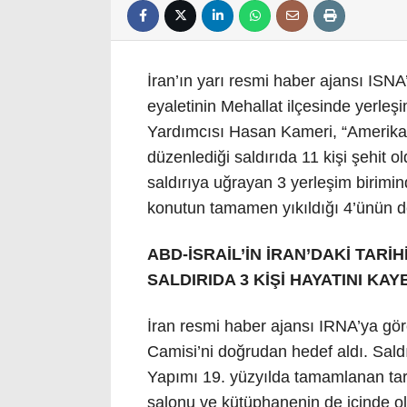
İran’ın yarı resmi haber ajansı ISN
eyaletinin Mehallat ilçesinde yerleşi
Yardımcısı Hasan Kameri, “Amerika
düzenlediği saldırıda 11 kişi şehit o
saldırıya uğrayan 3 yerleşim birimi
konutun tamamen yıkıldığı 4’ünün de
ABD-İSRAİL’İN İRAN’DAKİ TARİ
SALDIRIDA 3 KİŞİ HAYATINI KAY
İran resmi haber ajansı IRNA’ya gö
Camisi’ni doğrudan hedef aldı. Saldır
Yapımı 19. yüzyılda tamamlanan tar
salonu ve kütüphanenin de içinde old