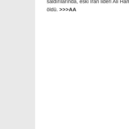
saldırılarında, eski İran lideri Ali H
öldü.
>>>AA