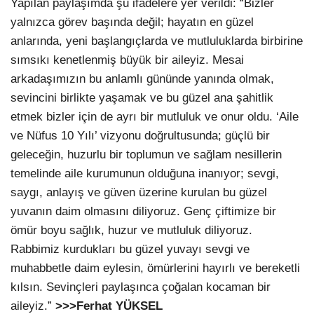
Yapılan paylaşımda şu ifadelere yer verildi: “Bizler
yalnızca görev başında değil; hayatın en güzel
anlarında, yeni başlangıçlarda ve mutluluklarda birbirine
sımsıkı kenetlenmiş büyük bir aileyiz. Mesai
arkadaşımızın bu anlamlı gününde yanında olmak,
sevincini birlikte yaşamak ve bu güzel ana şahitlik
etmek bizler için de ayrı bir mutluluk ve onur oldu. ‘Aile
ve Nüfus 10 Yılı’ vizyonu doğrultusunda; güçlü bir
geleceğin, huzurlu bir toplumun ve sağlam nesillerin
temelinde aile kurumunun olduğuna inanıyor; sevgi,
saygı, anlayış ve güven üzerine kurulan bu güzel
yuvanın daim olmasını diliyoruz. Genç çiftimize bir
ömür boyu sağlık, huzur ve mutluluk diliyoruz.
Rabbimiz kurdukları bu güzel yuvayı sevgi ve
muhabbetle daim eylesin, ömürlerini hayırlı ve bereketli
kılsın. Sevinçleri paylaşınca çoğalan kocaman bir
aileyiz.”
>>>Ferhat YÜKSEL