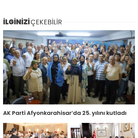
İLGİNİZİ
ÇEKEBİLİR
AK Parti Afyonkarahisar’da 25. yılını kutladı