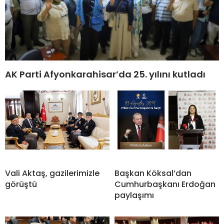
AK Parti Afyonkarahisar’da 25. yılını kutladı
Vali Aktaş, gazilerimizle
Başkan Köksal’dan
görüştü
Cumhurbaşkanı Erdoğan
paylaşımı