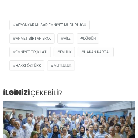
AFYONKARAHISAR EMNIYET MÜDÜRLÜĞÜ
AHMET BIRTAN EROL
AILE
DÜĞÜN
EMNIYET TEŞKILATI
EVLILIK
HAKAN KARTAL
HAKKI ÖZTÜRK
MUTLULUK
İLGİNİZİ
ÇEKEBİLİR