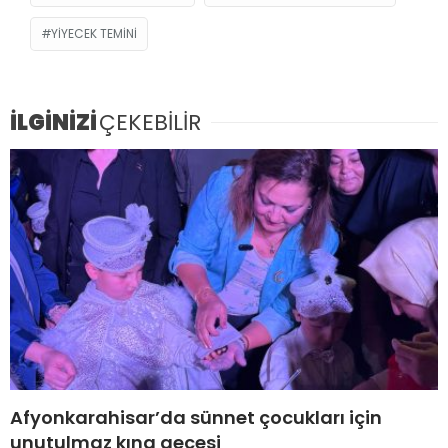
YIYECEK TEMINI
İLGİNİZİ
ÇEKEBİLİR
Afyonkarahisar’da sünnet çocukları için
unutulmaz kına gecesi