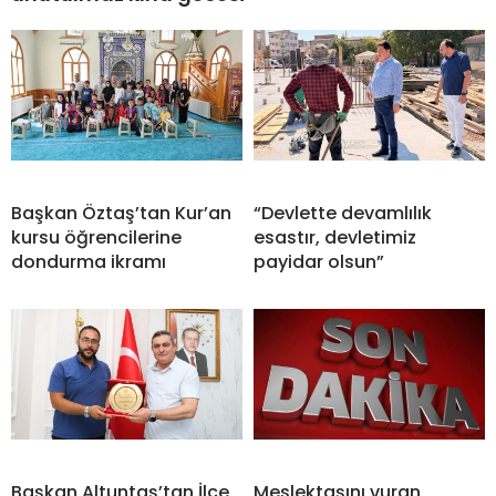
Başkan Öztaş’tan Kur’an
“Devlette devamlılık
kursu öğrencilerine
esastır, devletimiz
dondurma ikramı
payidar olsun”
Başkan Altuntaş’tan İlçe
Meslektaşını vuran