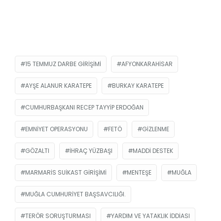
15 TEMMUZ DARBE GIRIŞIMI
AFYONKARAHISAR
AYŞE ALANUR KARATEPE
BURKAY KARATEPE
CUMHURBAŞKANI RECEP TAYYIP ERDOĞAN
EMNIYET OPERASYONU
FETÖ
GIZLENME
GÖZALTI
IHRAÇ YÜZBAŞI
MADDI DESTEK
MARMARIS SUIKAST GIRIŞIMI
MENTEŞE
MUĞLA
MUĞLA CUMHURIYET BAŞSAVCILIĞI.
TERÖR SORUŞTURMASI
YARDIM VE YATAKLIK IDDIASI