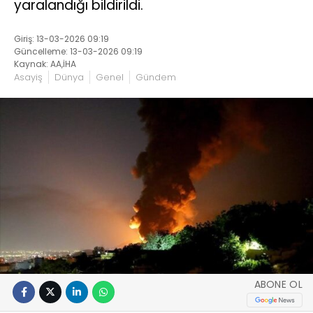
yaralandığı bildirildi.
Giriş: 13-03-2026 09:19
Güncelleme: 13-03-2026 09:19
Kaynak: AA,İHA
Asayiş
Dünya
Genel
Gündem
ABONE OL