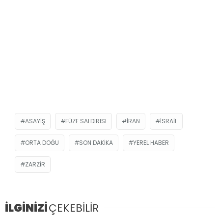
ASAYIŞ
FÜZE SALDIRISI
İRAN
ISRAIL
ORTA DOĞU
SON DAKIKA
YEREL HABER
ZARZIR
İLGİNİZİ
ÇEKEBİLİR