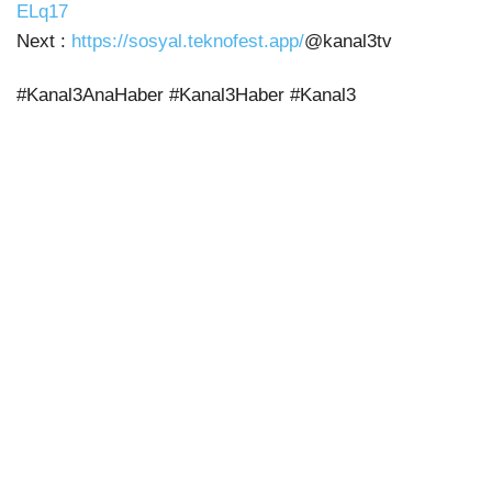
ELq17
Next :
https://sosyal.teknofest.app/
@kanal3tv
#Kanal3AnaHaber #Kanal3Haber #Kanal3