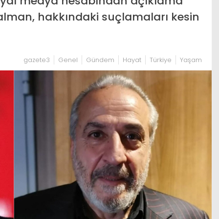
Sosyal medya hesabından açıklama
alman, hakkındaki suçlamaları kesin
gazete3
Genel
Gündem
Hayat
Türkiye
Yaşam