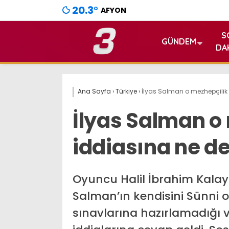
20.3
°
AFYON
S
GÜNDEM
DA
Ana Sayfa
›
Türkiye
›
İlyas Salman o mezhepçilik
İlyas Salman o
iddiasına ne d
Oyuncu Halil İbrahim Kalay
Salman’ın kendisini Sünni 
sınavlarına hazırlamadığı v