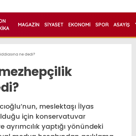
ON
MAGAZIN
SIYASET
EKONOMI
SPOR
ASAYIŞ
KIKA
 iddiasına ne dedi?
 mezhepçilik
edi?
cıoğlu’nun, meslektaşı İlyas
olduğu için konservatuvar
e ayrımcılık yaptığı yönündeki