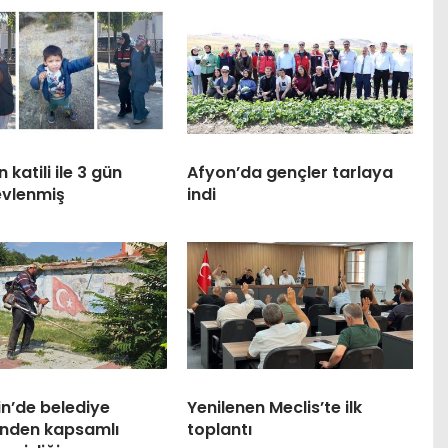
 katili ile 3 gün
Afyon’da gençler tarlaya
evlenmiş
indi
n’de belediye
Yenilenen Meclis’te ilk
inden kapsamlı
toplantı