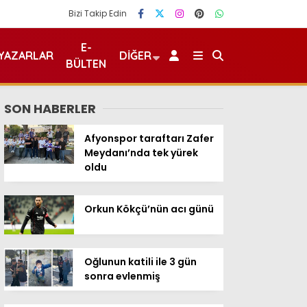
Bizi Takip Edin
E-
YAZARLAR
DIĞER
BÜLTEN
SON HABERLER
Afyonspor taraftarı Zafer
Meydanı’nda tek yürek
oldu
Orkun Kökçü’nün acı günü
Oğlunun katili ile 3 gün
sonra evlenmiş