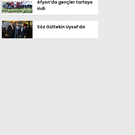
Afyon’da gençler tarlaya
indi
Söz Gültekin Uysal’da