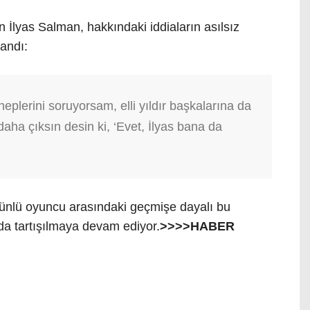
 İlyas Salman, hakkındaki iddiaların asılsız
landı:
plerini soruyorsam, elli yıldır başkalarına da
daha çıksın desin ki, ‘Evet, İlyas bana da
i ünlü oyuncu arasındaki geçmişe dayalı bu
da tartışılmaya devam ediyor.
>>>>HABER