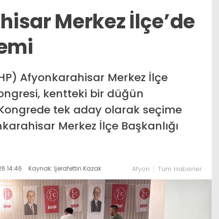
isar Merkez İlçe’de
nemi
(MHP) Afyonkarahisar Merkez İlçe
ongresi, kentteki bir düğün
. Kongrede tek aday olarak seçime
nkarahisar Merkez İlçe Başkanlığı
6 14:46
Kaynak: Şerafettin Kazak
Afyon
Tüm Haberler