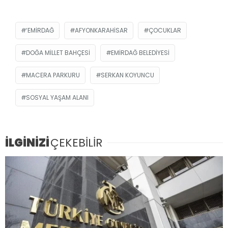
‘EMIRDAĞ
AFYONKARAHISAR
ÇOCUKLAR
DOĞA MILLET BAHÇESI
EMIRDAĞ BELEDIYESI
MACERA PARKURU
SERKAN KOYUNCU
SOSYAL YAŞAM ALANI
İLGİNİZİ
ÇEKEBİLİR