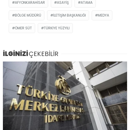
AFYONKARAHISAR
ASAYIŞ
ATAMA
BÖLGE MÜDÜRÜ
İLETIŞIM BAŞKANLIĞI
MEDYA
ÖMER SÜT
TÜRKIYE YÜZYILI
İLGİNİZİ
ÇEKEBİLİR