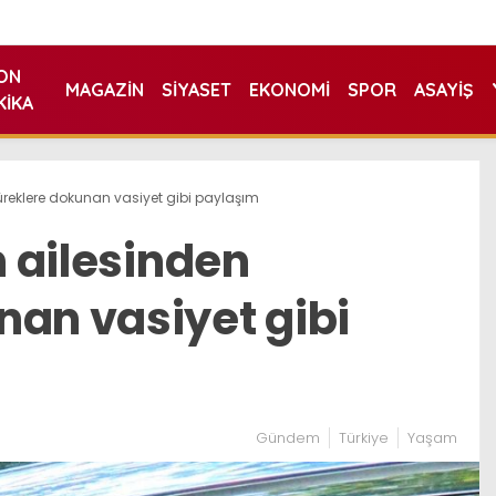
ON
MAGAZIN
SIYASET
EKONOMI
SPOR
ASAYIŞ
KIKA
 yüreklere dokunan vasiyet gibi paylaşım
n ailesinden
nan vasiyet gibi
Gündem
Türkiye
Yaşam