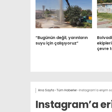
“Bugünün değil, yarınların
Bolvadi
suyu için çalışıyoruz”
ekipler
çevre t
Ana Sayfa
›
Tüm Haberler
›
Instagram’a erişim so
Instagram’a er