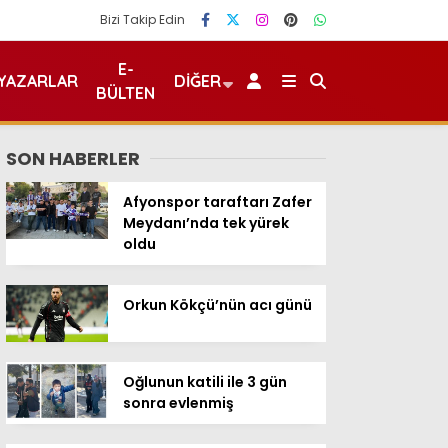
Bizi Takip Edin
E-
YAZARLAR
DIĞER
BÜLTEN
SON HABERLER
Afyonspor taraftarı Zafer
Meydanı’nda tek yürek
oldu
Orkun Kökçü’nün acı günü
Oğlunun katili ile 3 gün
sonra evlenmiş