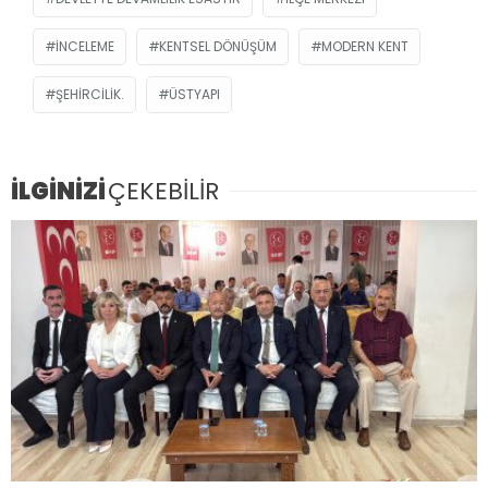
INCELEME
KENTSEL DÖNÜŞÜM
MODERN KENT
ŞEHIRCILIK.
ÜSTYAPI
İLGİNİZİ
ÇEKEBİLİR