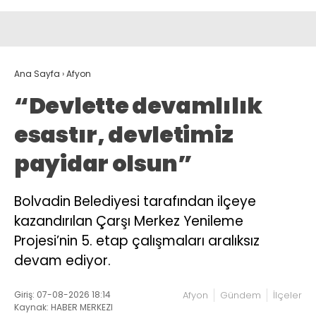
Ana Sayfa
›
Afyon
“Devlette devamlılık
esastır, devletimiz
payidar olsun”
Bolvadin Belediyesi tarafından ilçeye
kazandırılan Çarşı Merkez Yenileme
Projesi’nin 5. etap çalışmaları aralıksız
devam ediyor.
Giriş: 07-08-2026 18:14
Afyon
Gündem
İlçeler
Kaynak: HABER MERKEZI