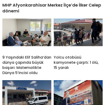
MHP Afyonkarahisar Merkez İlçe’de İlker Celep
dönemi
9 Yaşındaki Elif Saliha’dan
Yolcu otobüsü
dünya çapında büyük
kamyonete çarptı: 1 ölü,
başarı: Matematikte
15 yaralı
Dünya 5’incisi oldu