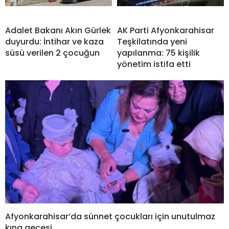
Adalet Bakanı Akın Gürlek
AK Parti Afyonkarahisar
duyurdu: İntihar ve kaza
Teşkilatında yeni
süsü verilen 2 çocuğun
yapılanma: 75 kişilik
yönetim istifa etti
Afyonkarahisar’da sünnet çocukları için unutulmaz
kına gecesi