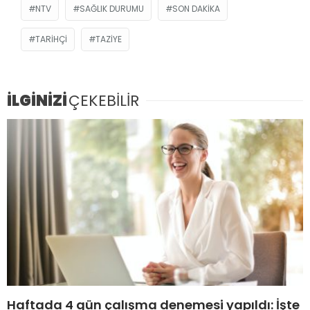
NTV
SAĞLIK DURUMU
SON DAKIKA
TARIHÇI
TAZIYE
İLGİNİZİ
ÇEKEBİLİR
Haftada 4 gün çalışma denemesi yapıldı: İşte