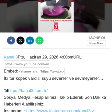
Play
Video
ABONE OL
Kanal 3
Pts, Haziran 29, 2026 4:00pm
URL:
Embed:
İki tür köpek vardır: suyu sevenler ve sevmeyenler…
📶
https://kanal3.com.tr/
Sosyal Medya Hesaplarımızı Takip Ederek Son Dakika
Haberleri Alabilirsiniz;
İnstagram
:
https://www.instagram.com/kanal3tv