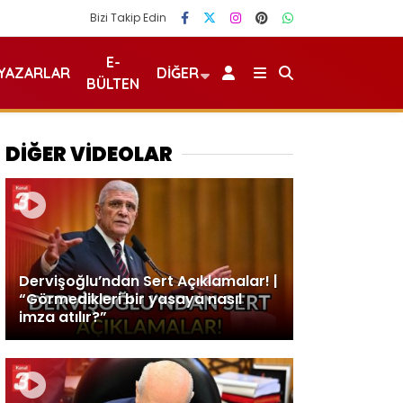
Bizi Takip Edin
E-
YAZARLAR
DIĞER
BÜLTEN
DİĞER VİDEOLAR
Dervişoğlu’ndan Sert Açıklamalar! |
“Görmedikleri bir yasaya nasıl
imza atılır?”