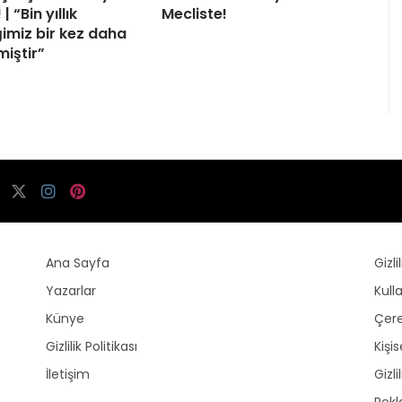
| “Bin yıllık
Mecliste!
ğimiz bir kez daha
miştir”
Ana Sayfa
Gizli
Yazarlar
Kull
Künye
Çere
Gizlilik Politikası
Kişi
İletişim
Gizli
Rek