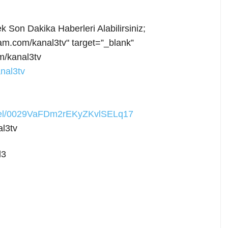
 Son Dakika Haberleri Alabilirsiniz;
ram.com/kanal3tv"
target=”_blank”
m/kanal3tv
nal3tv
nnel/0029VaFDm2rEKyZKvlSELq17
l3tv
l3