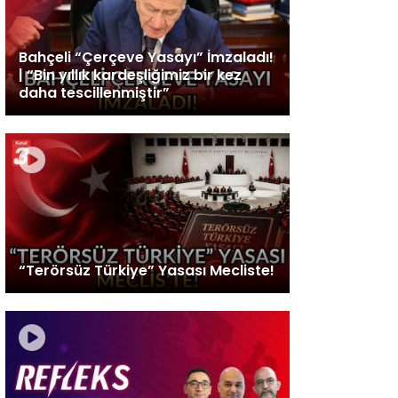
Bahçeli “Çerçeve Yasayı” İmzaladı!
| “Bin yıllık kardeşliğimiz bir kez
daha tescillenmiştir”
“Terörsüz Türkiye” Yasası Mecliste!