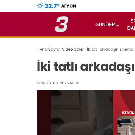
32.7
°
AFYON
S
GÜNDEM
DA
Ana Sayfa
›
Video Galeri
›
İki tatlı arkadaşın sinema 
İki tatlı arkada
Giriş: 26-06-2026 14:00