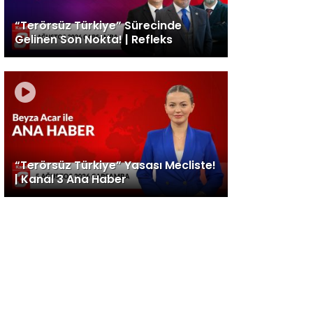
“Terörsüz Türkiye” Sürecinde
Gelinen Son Nokta! | Refleks
“Terörsüz Türkiye” Yasası Mecliste!
| Kanal 3 Ana Haber