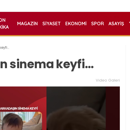
ON
MAGAZIN
SIYASET
EKONOMI
SPOR
ASAYIŞ
KIKA
keyfi…
şın sinema keyfi…
Video Galeri