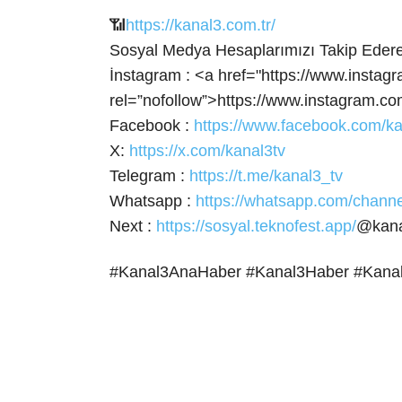
📶
https://kanal3.com.tr/
Sosyal Medya Hesaplarımızı Takip Ederek
İnstagram : <a href="https://www.instag
rel=”nofollow”>https://www.instagram.co
Facebook :
https://www.facebook.com/ka
X:
https://x.com/kanal3tv
Telegram :
https://t.me/kanal3_tv
Whatsapp :
https://whatsapp.com/cha
Next :
https://sosyal.teknofest.app/
@kana
#Kanal3AnaHaber #Kanal3Haber #Kana