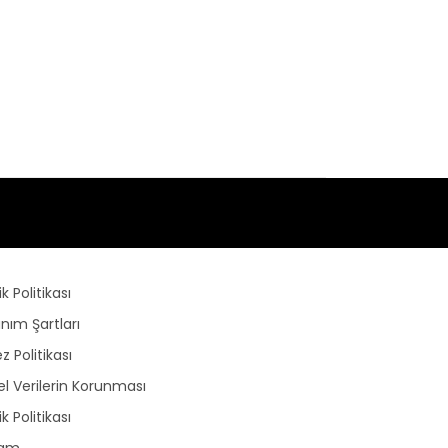
lik Politikası
anım Şartları
z Politikası
sel Verilerin Korunması
lik Politikası
lam