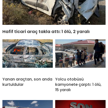
Hafif ticari araç takla attı: 1 ölü, 2 yaralı
Yanan araçtan, son anda
Yolcu otobüsü
kurtuldular
kamyonete çarptı: 1 ölü,
15 yaralı