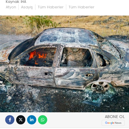
Kaynak: İHA
Afyon
Asayiş
Tüm Haberler
Tüm Haberler
ABONE OL