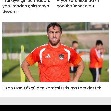
“Türkiye için durmadan,
Afyonkarahisar’da 41
yorulmadan çalışmaya
çocuk sünnet oldu
devam”
Ozan Can Kökçü’den kardeşi Orkun’a tam destek