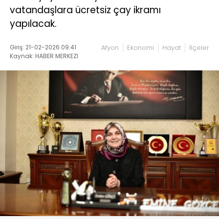
vatandaşlara ücretsiz çay ikramı
yapılacak.
Giriş: 21-02-2026 09:41
Afyon
Ekonomi
Hayat
İlçeler
Kaynak: HABER MERKEZI