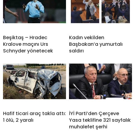
Beşiktaş – Hradec
Kadın vekilden
Kralove maçını Urs
Başbakan’a yumurtalı
Schnyder yönetecek
saldırı
Hafif ticari araç takla attı:
İYİ Parti’den Çerçeve
1 ölü, 2 yaralı
Yasa teklifine 321 sayfalık
muhalefet şerhi