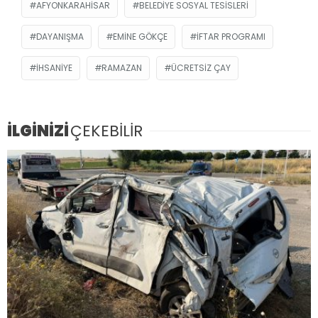
AFYONKARAHISAR
BELEDIYE SOSYAL TESISLERI
DAYANIŞMA
EMINE GÖKÇE
IFTAR PROGRAMI
İHSANIYE
RAMAZAN
ÜCRETSIZ ÇAY
İLGİNİZİ
ÇEKEBİLİR