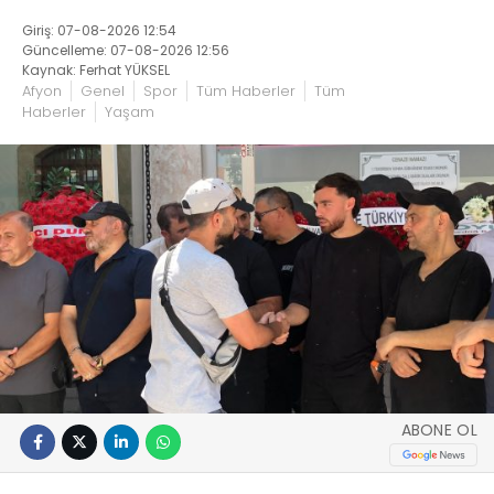
Giriş: 07-08-2026 12:54
Güncelleme: 07-08-2026 12:56
Kaynak: Ferhat YÜKSEL
Afyon
Genel
Spor
Tüm Haberler
Tüm
Haberler
Yaşam
ABONE OL