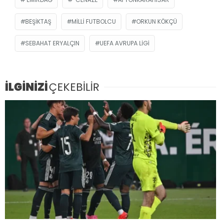
BEŞIKTAŞ
MILLI FUTBOLCU
ORKUN KÖKÇÜ
SEBAHAT ERYALÇIN
UEFA AVRUPA LIGI
İLGİNİZİ
ÇEKEBİLİR