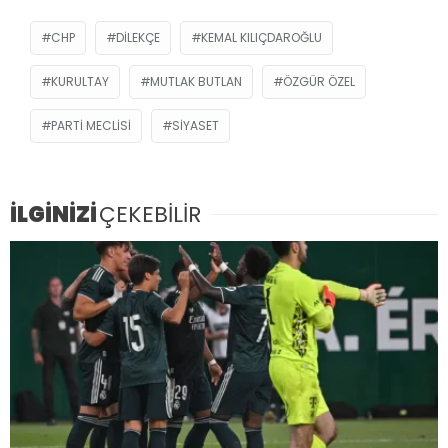
CHP
DILEKÇE
KEMAL KILIÇDAROĞLU
KURULTAY
MUTLAK BUTLAN
ÖZGÜR ÖZEL
PARTI MECLISI
SIYASET
İLGİNİZİ
ÇEKEBİLİR