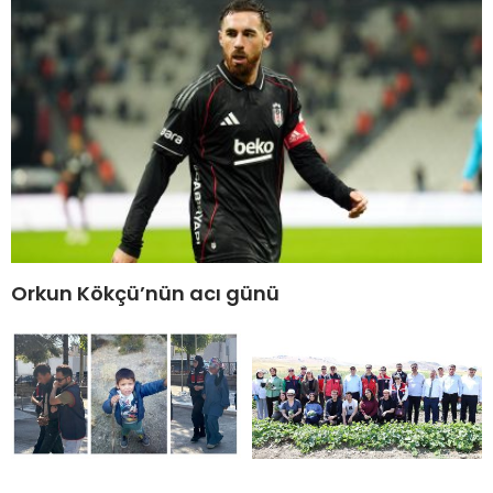
Orkun Kökçü’nün acı günü