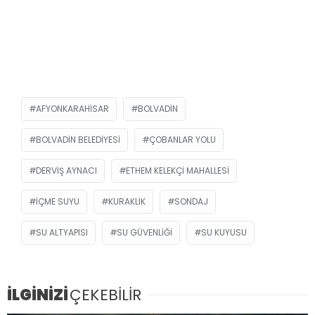
AFYONKARAHISAR
BOLVADIN
BOLVADIN BELEDIYESI
ÇOBANLAR YOLU
DERVIŞ AYNACI
ETHEM KELEKÇI MAHALLESI
IÇME SUYU
KURAKLIK
SONDAJ
SU ALTYAPISI
SU GÜVENLIĞI
SU KUYUSU
İLGİNİZİ
ÇEKEBİLİR