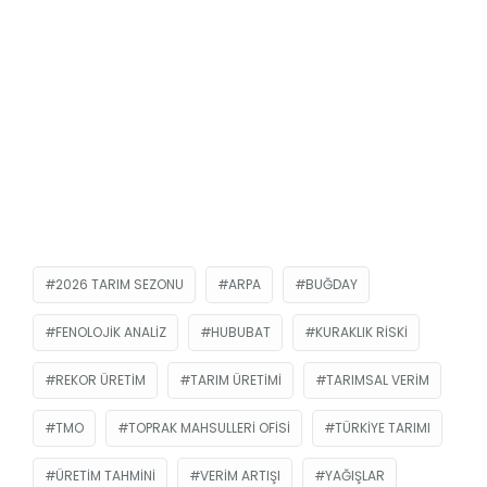
2026 TARIM SEZONU
ARPA
BUĞDAY
FENOLOJIK ANALIZ
HUBUBAT
KURAKLIK RISKI
REKOR ÜRETIM
TARIM ÜRETIMI
TARIMSAL VERIM
TMO
TOPRAK MAHSULLERI OFISI
TÜRKIYE TARIMI
ÜRETIM TAHMINI
VERIM ARTIŞI
YAĞIŞLAR