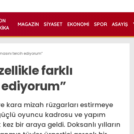
ON
MAGAZIN
SIYASET
EKONOMI
SPOR
ASAYIŞ
KIKA
olmasını tercih ediyorum”
llikle farklı
h ediyorum”
ve kara mizah rüzgarları estirmeye
 güçlü oyuncu kadrosu ve yapım
 kez bir araya geldi. Doksanlı yılların