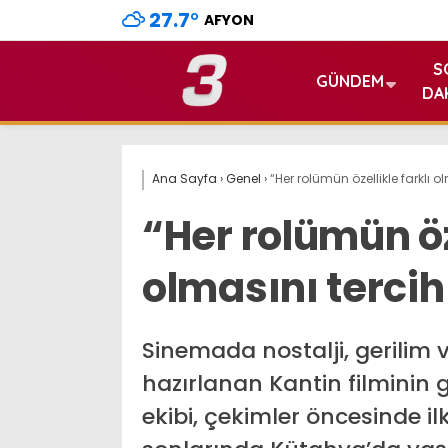
27.7
°
AFYON
S
GÜNDEM
DA
Ana Sayfa
›
Genel
›
“Her rolümün özellikle farklı 
“Her rolümün öze
olmasını terci
Sinemada nostalji, gerilim 
hazırlanan Kantin filminin
ekibi, çekimler öncesinde ilk