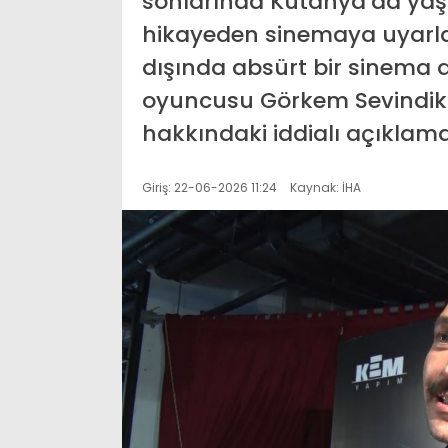
sonlarında Kütahya’da yaşa
hikayeden sinemaya uyarlana
dışında absürt bir sinema 
oyuncusu Görkem Sevindik’i
hakkındaki iddialı açıklamal
Giriş: 22-06-2026 11:24
Kaynak: İHA