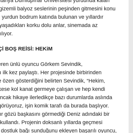
Kütahya Dumlupınar Üniversitesi yurdunda kalan
 gizemli balyoz seslerinin peşinden gitmesini konu
in, yurdun bodrum katında bulunan ve yıllardır
 yaşadıkları korku dolu anlar, sinemada az
lıyor.
 BOŞ REİSİ: HEKiM
veren ünlü oyuncu Görkem Sevindik,
 ilk kez paylaştı. Her projesinde birbirinden
 özen gösterdiğini belirten Sevindik, “Hekim,
herkese kol kanat germeye çalışan ve hep kendi
Ancak hikaye ilerledikçe bazı durumlarda aslında
örüyoruz, işin komik tarafı da burada başlıyor.
dır gözü başkasını görmediği Deniz adındaki bir
kullandı. Projenin doksanlı yıllarda geçmesi
r dostluk bağı sunduğunu ekleyen başarılı oyuncu,