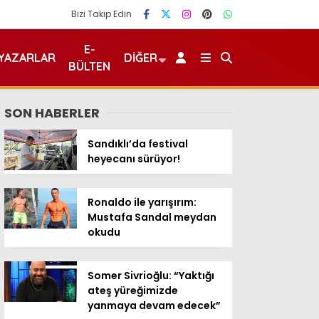
Bizi Takip Edin
E-
YAZARLAR
DIĞER
BÜLTEN
SON HABERLER
Sandıklı’da festival
heyecanı sürüyor!
Ronaldo ile yarışırım:
Mustafa Sandal meydan
okudu
Somer Sivrioğlu: “Yaktığı
ateş yüreğimizde
yanmaya devam edecek”