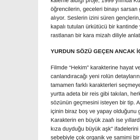
kaleme aldığı proje; 1999 yılında 
öğrencilerin, geceleri binayı sarsan
alıyor. Seslerin izini süren gençler
kapalı tutulan ürkütücü bir kantinde
rastlanan bir kara mizah diliyle anlatı
YURDUN SÖZÜ GEÇEN ANCAK İÇİ
Filmde “Hekim” karakterine hayat 
canlandıracağı yeni rolün detaylarını
tamamen farklı karakterleri seçmeye
yurtta adeta bir reis gibi takılan, 
sözünün geçmesini isteyen bir tip. 
içinin biraz boş ve yapay olduğunu g
Karakterin en büyük zaafı ise yıllar
kıza duyduğu büyük aşk” ifadelerini 
sebebiyle çok organik ve samimi bi