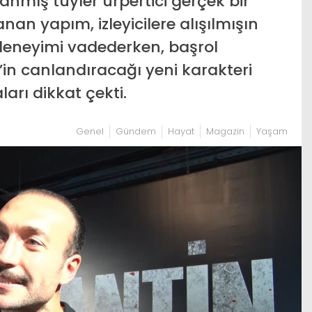
nmış tüyler ürpertici gerçek bir
n yapım, izleyicilere alışılmışın
deneyimi vadederken, başrol
n canlandıracağı yeni karakteri
arı dikkat çekti.
Genel
Gündem
Hayat
Magazin
Yaşam