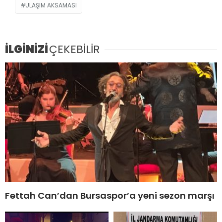
ULAŞIM AKSAMASI
İLGİNİZİ
ÇEKEBİLİR
Fettah Can’dan Bursaspor’a yeni sezon marşı