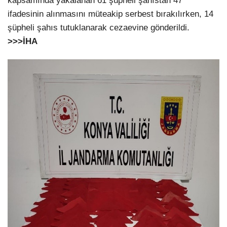
kapsamında yakalanan 61 şüpheli şahıstan 47
ifadesinin alınmasını müteakip serbest bırakılırken, 14
şüpheli şahıs tutuklanarak cezaevine gönderildi.
>>>İHA