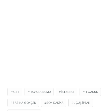
AJET
HAVA DURUMU
ISTANBUL
PEGASUS
SABIHA GÖKÇEN
SON DAKIKA
UÇUŞ IPTALI