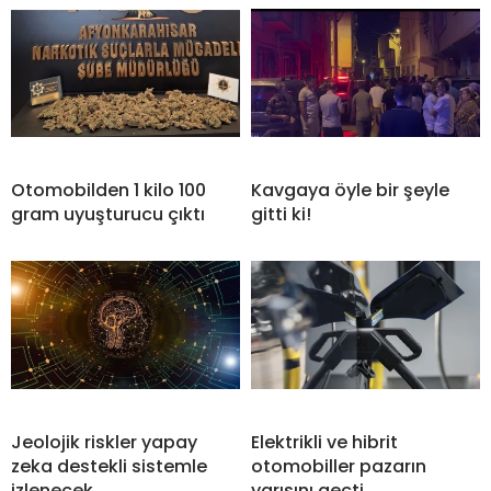
Otomobilden 1 kilo 100
Kavgaya öyle bir şeyle
gram uyuşturucu çıktı
gitti ki!
Jeolojik riskler yapay
Elektrikli ve hibrit
zeka destekli sistemle
otomobiller pazarın
izlenecek
yarısını geçti