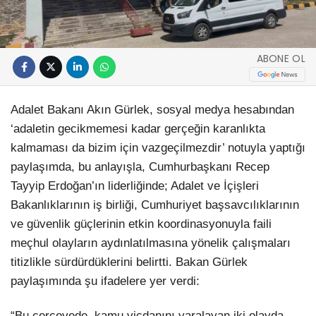
ABONE OL
Adalet Bakanı Akın Gürlek, sosyal medya hesabından
‘adaletin gecikmemesi kadar gerçeğin karanlıkta
kalmaması da bizim için vazgeçilmezdir’ notuyla yaptığı
paylaşımda, bu anlayışla, Cumhurbaşkanı Recep
Tayyip Erdoğan’ın liderliğinde; Adalet ve İçişleri
Bakanlıklarının iş birliği, Cumhuriyet başsavcılıklarının
ve güvenlik güçlerinin etkin koordinasyonuyla faili
meçhul olayların aydınlatılmasına yönelik çalışmaları
titizlikle sürdürdüklerini belirtti. Bakan Gürlek
paylaşımında şu ifadelere yer verdi:
“Bu çerçevede, kamu vicdanını yaralayan iki olayda