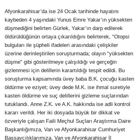
Afyonkarahisar’da ise 24 Ocak tarihinde hayatını
kaybeden 4 yaşındaki Yunus Emre Yakar’ın yüksekten
düşmediğini belirten Gürlek, Yakar’ın darp edilerek
öldürüldüğünün ortaya çıkarıldığını belirterek, “Otopsi
bulguları ile şüpheli ifadeleri arasındaki çelişkiler
üzerine derinleştirilen soruşturmada; olayın “yüksekten
düşme” gibi gösterilmeye çalışıldığı ve gerçeğin
gizlenmesi için delillerin karartıldığı tespit edildi. Bu
soruşturma kapsamında üvey baba B.K. çocuğu kasten
öldürme ve eziyet; üvey dede M.K. ise ihmal suretiyle
kasten öldürme ve suç delillerini gizleme suçlarından
tutuklandı. Anne Z.K. ve A.K. hakkında ise adli kontrol
kararı verildi. Her iki dosyada büyük bir dikkat ve
özveriyle çalışan Faili Meçhul Suçları Araştırma Daire
Başkanlığımıza, Van ve Afyonkarahisar Cumhuriyet
Başsavcılıklarımıza, Van ve Afyonkarahisar İl