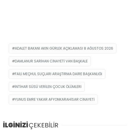
ADALET BAKANI AKIN GÜRLEK AÇIKLAMASI 8 AĞUSTOS 2026
DAMLANUR SARIHAN CINAYETI VAN BAŞKALE
FAILI MEÇHUL SUÇLARI ARAŞTIRMA DAIRE BAŞKANLIĞI
INTIHAR SÜSÜ VERILEN ÇOCUK ÖLÜMLERI
YUNUS EMRE YAKAR AFYONKARAHISAR CINAYETI
İLGİNİZİ
ÇEKEBİLİR