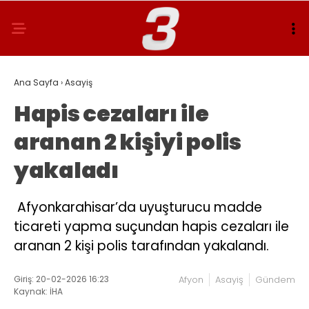
Ana Sayfa
›
Asayiş
Hapis cezaları ile
aranan 2 kişiyi polis
yakaladı
Afyonkarahisar’da uyuşturucu madde
ticareti yapma suçundan hapis cezaları ile
aranan 2 kişi polis tarafından yakalandı.
Giriş: 20-02-2026 16:23
Afyon
Asayiş
Gündem
Kaynak: İHA