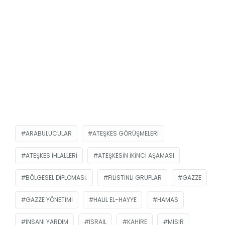
ARABULUCULAR
ATEŞKES GÖRÜŞMELERI
ATEŞKES IHLALLERI
ATEŞKESIN IKINCI AŞAMASI
BÖLGESEL DIPLOMASI.
FILISTINLI GRUPLAR
GAZZE
GAZZE YÖNETIMI
HALIL EL-HAYYE
HAMAS
INSANI YARDIM
ISRAIL
KAHIRE
MISIR