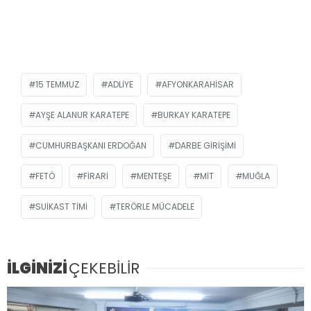
15 TEMMUZ
ADLIYE
AFYONKARAHISAR
AYŞE ALANUR KARATEPE
BURKAY KARATEPE
CUMHURBAŞKANI ERDOĞAN
DARBE GIRIŞIMI
FETÖ
FIRARI
MENTEŞE
MİT
MUĞLA
SUIKAST TIMI
TERÖRLE MÜCADELE
İLGİNİZİ
ÇEKEBİLİR