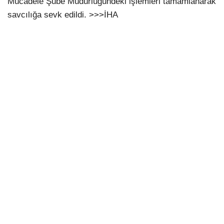
Mücadele Şube Müdürlüğündeki işlemleri tamamlanarak
savcılığa sevk edildi. >>>İHA