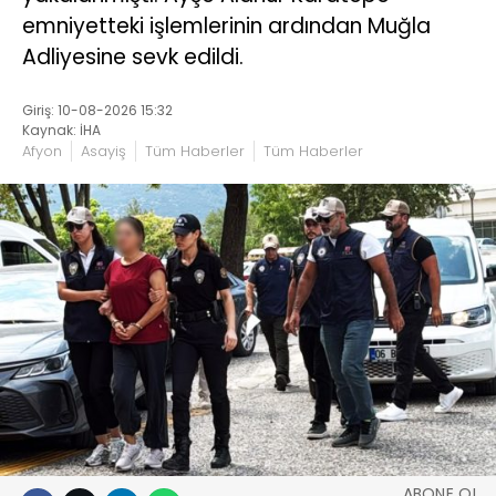
emniyetteki işlemlerinin ardından Muğla
Adliyesine sevk edildi.
Giriş: 10-08-2026 15:32
Kaynak: İHA
Afyon
Asayiş
Tüm Haberler
Tüm Haberler
ABONE OL