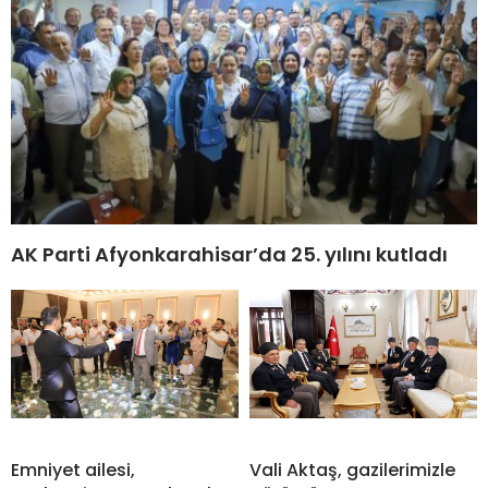
AK Parti Afyonkarahisar’da 25. yılını kutladı
Emniyet ailesi,
Vali Aktaş, gazilerimizle