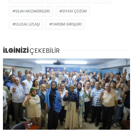
SILAH MÜZAKERELERI
SIYASI ÇÖZÜM
ULUSAL UZLAŞI
YARDIM GIRIŞLERI
İLGİNİZİ
ÇEKEBİLİR