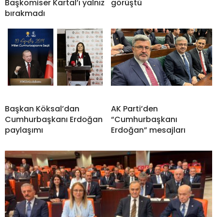
Başkomiser Kartal’ı yalnız
görüştü
bırakmadı
Başkan Köksal’dan
AK Parti’den
Cumhurbaşkanı Erdoğan
“Cumhurbaşkanı
paylaşımı
Erdoğan” mesajları