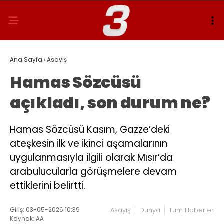
Ana Sayfa
›
Asayiş
Hamas Sözcüsü
açıkladı, son durum ne?
Hamas Sözcüsü Kasım, Gazze’deki
ateşkesin ilk ve ikinci aşamalarının
uygulanmasıyla ilgili olarak Mısır’da
arabulucularla görüşmelere devam
ettiklerini belirtti.
Giriş: 03-05-2026 10:39
Asayiş
Dünya
Tüm Haberler
Kaynak: AA