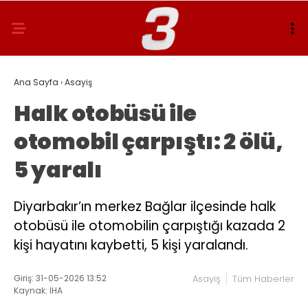
Ana Sayfa
›
Asayiş
Halk otobüsü ile
otomobil çarpıştı: 2 ölü,
5 yaralı
Diyarbakır’ın merkez Bağlar ilçesinde halk
otobüsü ile otomobilin çarpıştığı kazada 2
kişi hayatını kaybetti, 5 kişi yaralandı.
Giriş: 31-05-2026 13:52
Asayiş
Tüm Haberler
Kaynak: İHA