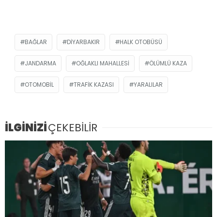
BAĞLAR
DIYARBAKIR
HALK OTOBÜSÜ
JANDARMA
OĞLAKLI MAHALLESI
ÖLÜMLÜ KAZA
OTOMOBIL
TRAFIK KAZASI
YARALILAR
İLGİNİZİ
ÇEKEBİLİR