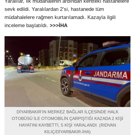
Yaralılar, ilk müdahalenin ardından kentteki hastanelere
sevk edildi. Yaralılardan 2’si, hastanede tüm
müdahalelere rağmen kurtarılamadı. Kazayla ilgili
inceleme başlatıldı.
>>>İHA
DİYARBAKIR’IN MERKEZ BAĞLAR İLÇESİNDE HALK
OTOBÜSÜ İLE OTOMOBİLİN ÇARPIŞTIĞI KAZADA 2 KİŞİ
HAYATINI KAYBETTİ, 5 KİŞİ YARALANDI. (RIDVAN
KILIÇ/DİYARBAKIR-İHA)