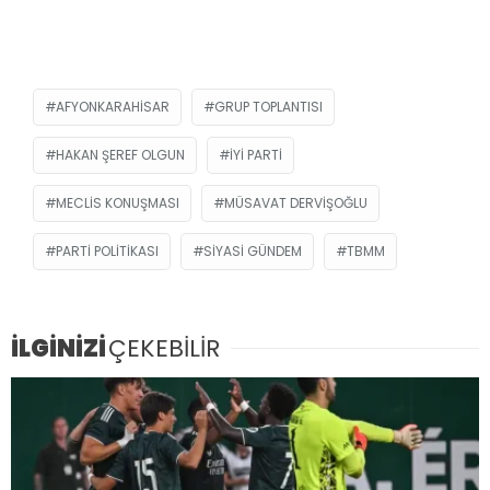
AFYONKARAHISAR
GRUP TOPLANTISI
HAKAN ŞEREF OLGUN
İYİ PARTI
MECLIS KONUŞMASI
MÜSAVAT DERVIŞOĞLU
PARTI POLITIKASI
SIYASI GÜNDEM
TBMM
İLGİNİZİ
ÇEKEBİLİR