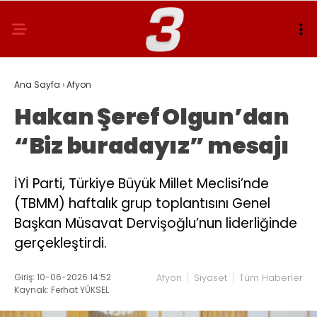
Ana Sayfa
›
Afyon
Hakan Şeref Olgun’dan
“Biz buradayız” mesajı
İYİ Parti, Türkiye Büyük Millet Meclisi’nde
(TBMM) haftalık grup toplantısını Genel
Başkan Müsavat Dervişoğlu’nun liderliğinde
gerçekleştirdi.
Giriş: 10-06-2026 14:52
Afyon
Siyaset
Tüm Haberler
Kaynak: Ferhat YÜKSEL