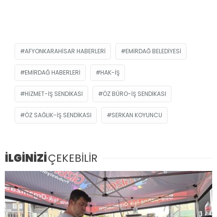
AFYONKARAHISAR HABERLERI
EMIRDAĞ BELEDIYESI
EMIRDAĞ HABERLERI
HAK-İŞ
HIZMET-İŞ SENDIKASI
ÖZ BÜRO-İŞ SENDIKASI
ÖZ SAĞLIK-İŞ SENDIKASI
SERKAN KOYUNCU
İLGİNİZİ
ÇEKEBİLİR