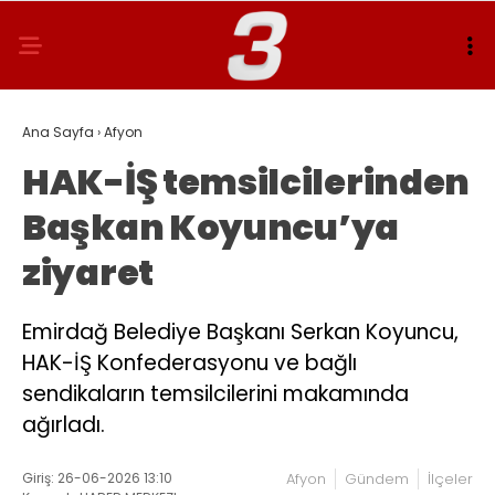
Ana Sayfa
›
Afyon
HAK-İŞ temsilcilerinden
Başkan Koyuncu’ya
ziyaret
Emirdağ Belediye Başkanı Serkan Koyuncu,
HAK-İŞ Konfederasyonu ve bağlı
sendikaların temsilcilerini makamında
ağırladı.
Giriş: 26-06-2026 13:10
Afyon
Gündem
İlçeler