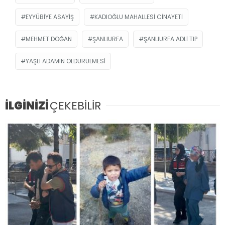
EYYÜBIYE ASAYIŞ
KADIOĞLU MAHALLESI CINAYETI
MEHMET DOĞAN
ŞANLIURFA
ŞANLIURFA ADLI TIP
YAŞLI ADAMIN ÖLDÜRÜLMESI
İLGİNİZİ
ÇEKEBİLİR