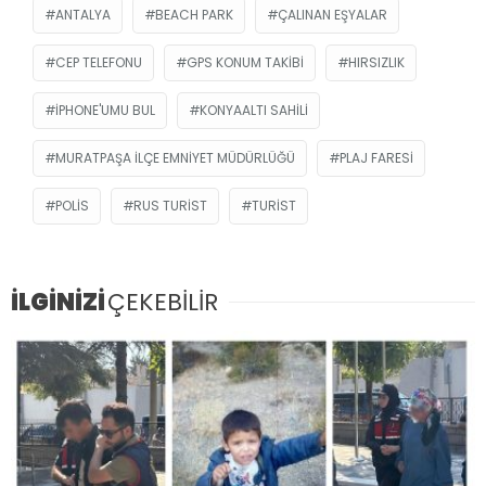
ANTALYA
BEACH PARK
ÇALINAN EŞYALAR
CEP TELEFONU
GPS KONUM TAKIBI
HIRSIZLIK
IPHONE'UMU BUL
KONYAALTI SAHILI
MURATPAŞA İLÇE EMNIYET MÜDÜRLÜĞÜ
PLAJ FARESI
POLIS
RUS TURIST
TURIST
İLGİNİZİ
ÇEKEBİLİR