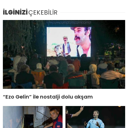
İLGİNİZİ
ÇEKEBİLİR
“Ezo Gelin” ile nostalji dolu akşam