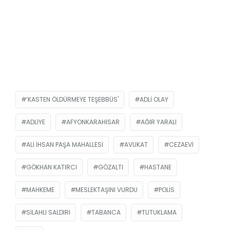
‘KASTEN ÖLDÜRMEYE TEŞEBBÜS'
ADLI OLAY
ADLIYE
AFYONKARAHISAR
AĞIR YARALI
ALI İHSAN PAŞA MAHALLESI
AVUKAT
CEZAEVI
GÖKHAN KATIRCI
GÖZALTI
HASTANE
MAHKEME
MESLEKTAŞINI VURDU
POLIS
SILAHLI SALDIRI
TABANCA
TUTUKLAMA