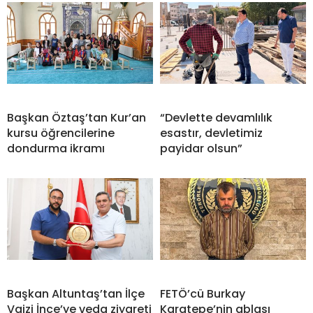
Başkan Öztaş’tan Kur’an
“Devlette devamlılık
kursu öğrencilerine
esastır, devletimiz
dondurma ikramı
payidar olsun”
Başkan Altuntaş’tan İlçe
FETÖ’cü Burkay
Vaizi İnce’ye veda ziyareti
Karatepe’nin ablası