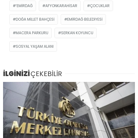
‘EMIRDAĞ
AFYONKARAHISAR
ÇOCUKLAR
DOĞA MILLET BAHÇESI
EMIRDAĞ BELEDIYESI
MACERA PARKURU
SERKAN KOYUNCU
SOSYAL YAŞAM ALANI
İLGİNİZİ
ÇEKEBİLİR