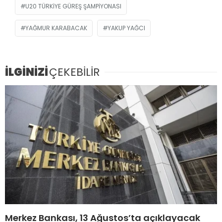
U20 TÜRKIYE GÜREŞ ŞAMPIYONASI
YAĞMUR KARABACAK
YAKUP YAĞCI
İLGİNİZİ
ÇEKEBİLİR
Merkez Bankası, 13 Ağustos’ta açıklayacak