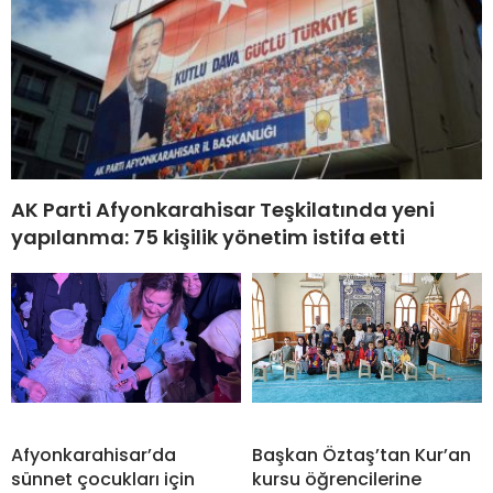
AK Parti Afyonkarahisar Teşkilatında yeni
yapılanma: 75 kişilik yönetim istifa etti
Afyonkarahisar’da
Başkan Öztaş’tan Kur’an
sünnet çocukları için
kursu öğrencilerine