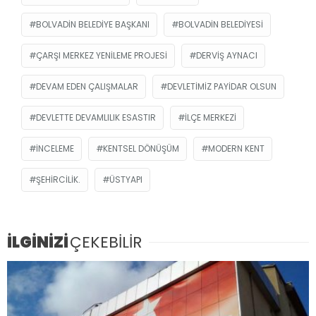
BOLVADIN BELEDIYE BAŞKANI
BOLVADIN BELEDIYESI
ÇARŞI MERKEZ YENILEME PROJESI
DERVIŞ AYNACI
DEVAM EDEN ÇALIŞMALAR
DEVLETIMIZ PAYIDAR OLSUN
DEVLETTE DEVAMLILIK ESASTIR
İLÇE MERKEZI
INCELEME
KENTSEL DÖNÜŞÜM
MODERN KENT
ŞEHIRCILIK.
ÜSTYAPI
İLGİNİZİ
ÇEKEBİLİR