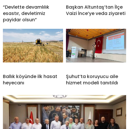
“Devlette devamlılık
Başkan Altuntaş’tan İlçe
esastır, devletimiz
Vaizi İnce’ye veda ziyareti
payidar olsun”
Ballık köyünde ilk hasat
Şuhut’ta koruyucu aile
heyecanı
hizmet modeli tanıtıldı