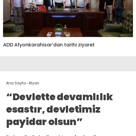
ADD Afyonkarahisar’dan tarihi ziyaret
Ana Sayfa
›
Afyon
“Devlette devamlılık
esastır, devletimiz
payidar olsun”