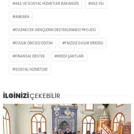
AILE VE SOSYAL HIZMETLER BAKANLIĞI
AILE YILI
ANKARA
EVLENECEK GENÇLERIN DESTEKLENMESI PROJESI
EVLILIK ÖNCESI EĞITIM
FAIZSIZ EVLILIK KREDISI
FINANSAL DESTEK
KREDI ŞARTLARI
SOSYAL HIZMETLER
İLGİNİZİ
ÇEKEBİLİR