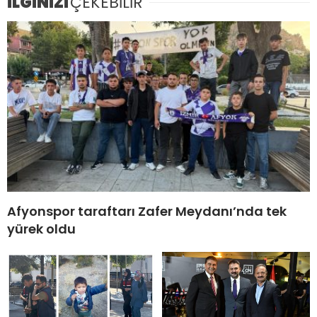
İLGİNİZİ
ÇEKEBİLİR
Afyonspor taraftarı Zafer Meydanı’nda tek
yürek oldu