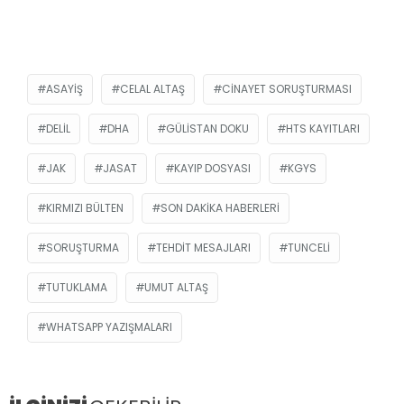
ASAYIŞ
CELAL ALTAŞ
CINAYET SORUŞTURMASI
DELIL
DHA
GÜLISTAN DOKU
HTS KAYITLARI
JAK
JASAT
KAYIP DOSYASI
KGYS
KIRMIZI BÜLTEN
SON DAKIKA HABERLERI
SORUŞTURMA
TEHDIT MESAJLARI
TUNCELI
TUTUKLAMA
UMUT ALTAŞ
WHATSAPP YAZIŞMALARI