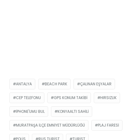
ANTALYA
BEACH PARK
ÇALINAN EŞYALAR
CEP TELEFONU
GPS KONUM TAKIBI
HIRSIZLIK
IPHONE'UMU BUL
KONYAALTI SAHILI
MURATPAŞA İLÇE EMNIYET MÜDÜRLÜĞÜ
PLAJ FARESI
POLIS
RUS TURIST
TURIST