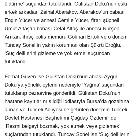
öldürme’ suçundan tutuklandı. Gülistan Doku’nun eski
erkek arkadaşı Zeinal Abarakov, Abarakov’un babası
Engin Yücer ve annesi Cemile Yücer, firari şüpheli
Umut Altaş’ın babası Celal Altaş ile annesi Nurşen
Arıkan, ihraç polis memuru Gökhan Ertok ve o dönem
Tuncay Sonel’in yakın koruması olan Şükrü Eroğlu,
‘Suç delillerini gizleme ve yok etme’ suçundan
tutuklandı.
Ferhat Güven ise Gülistan Doku’nun ablası Aygül
Doku’ya yönelik eylemi nedeniyle ‘Yağma’ suçundan
tutuklanıp cezaevine gönderildi. Gülistan Doku’nun
hastane kayıtlarını sildiği iddiasıyla Bursa’da gözaltına
alınan ve Tunceli Adliyesi’ne getirilen dönemin Tunceli
Devlet Hastanesi Başhekimi Çağdaş Özdemir de
‘Resmi belgeyi bozmak, yok etmek veya gizlemek’
suçlarından tutuklandı. Tuncay Sonel ise ‘Suç delillerini