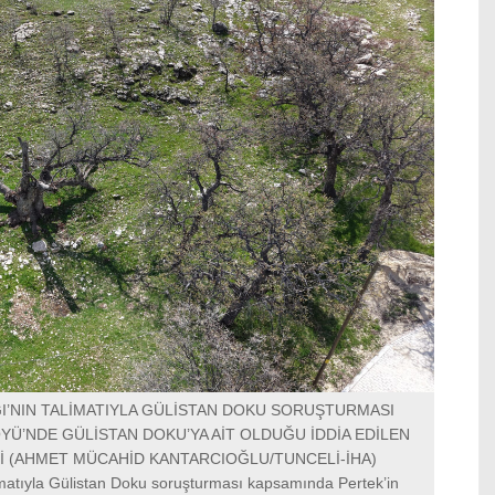
I’NIN TALİMATIYLA GÜLİSTAN DOKU SORUŞTURMASI
YÜ’NDE GÜLİSTAN DOKU’YA AİT OLDUĞU İDDİA EDİLEN
 (AHMET MÜCAHİD KANTARCIOĞLU/TUNCELİ-İHA)
imatıyla Gülistan Doku soruşturması kapsamında Pertek’in