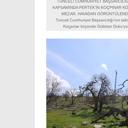
TUNCELİ CUMHURİYET BAŞSAVCILIĞ
KAPSAMINDA PERTEK’İN KOÇPINAR KÖ
MEZAR, HAVADAN GÖRÜNTÜLENDİ
Tunceli Cumhuriyet Başsavcılığı’nın tal
Koçpınar köyünde Gülistan Doku’ya 