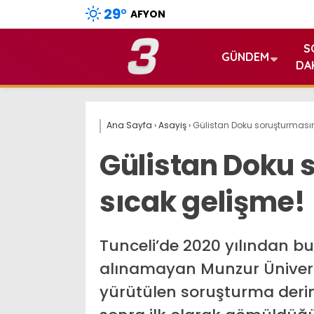
29
°
AFYON
S
GÜNDEM
DA
Ana Sayfa
›
Asayiş
›
Gülistan Doku soruşturması
Gülistan Doku
sıcak gelişme!
Tunceli’de 2020 yılından b
alınamayan Munzur Üniversite
yürütülen soruşturma derin