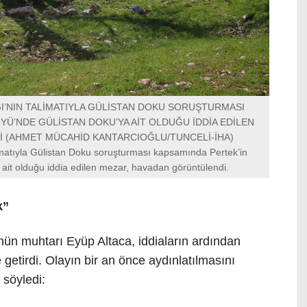
I’NIN TALİMATIYLA GÜLİSTAN DOKU SORUŞTURMASI
YÜ’NDE GÜLİSTAN DOKU’YA AİT OLDUĞU İDDİA EDİLEN
 (AHMET MÜCAHİD KANTARCIOĞLU/TUNCELİ-İHA)
imatıyla Gülistan Doku soruşturması kapsamında Pertek’in
ait olduğu iddia edilen mezar, havadan görüntülendi.
k”
ün muhtarı Eyüp Altaca, iddiaların ardından
e getirdi. Olayın bir an önce aydınlatılmasını
 söyledi: