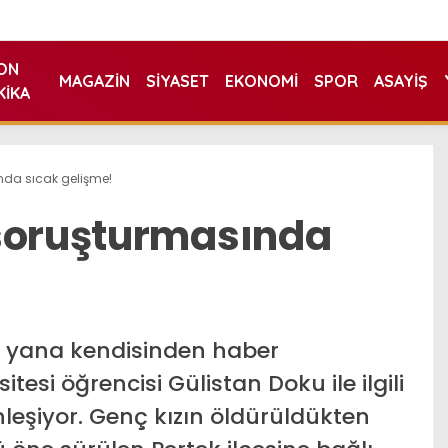
ON
MAGAZIN
SIYASET
EKONOMI
SPOR
ASAYIŞ
KIKA
nda sıcak gelişme!
 soruşturmasında
u yana kendisinden haber
si öğrencisi Gülistan Doku ile ilgili
leşiyor. Genç kızın öldürüldükten