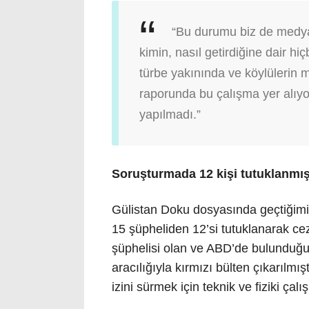
“Bu durumu biz de medya 
kimin, nasıl getirdiğine dair hi
türbe yakınında ve köylülerin 
raporunda bu çalışma yer alıyo
yapılmadı.”
Soruşturmada 12 kişi tutuklanmış
Gülistan Doku dosyasında geçtiğimiz
15 şüpheliden 12’si tutuklanarak cez
şüphelisi olan ve ABD’de bulunduğu 
aracılığıyla kırmızı bülten çıkarılmı
izini sürmek için teknik ve fiziki çal