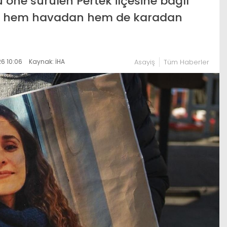
öne sürülen Pertek ilçesine bağlı
n, hem havadan hem de karadan
6 10:06
Kaynak: İHA
Asayiş
Tüm Haberler