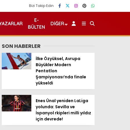
Bizi Takip Edin
E-
YAZARLAR
DIĞER
BÜLTEN
SON HABERLER
İlke Özyüksel, Avrupa
Büyükler Modern
Pentatlon
Şampiyonası’nda finale
yükseldi
Enes Ünal yeniden LaLiga
yolunda: Sevilla ve
İspanyol rkipleri milli yıldız
için devrede!