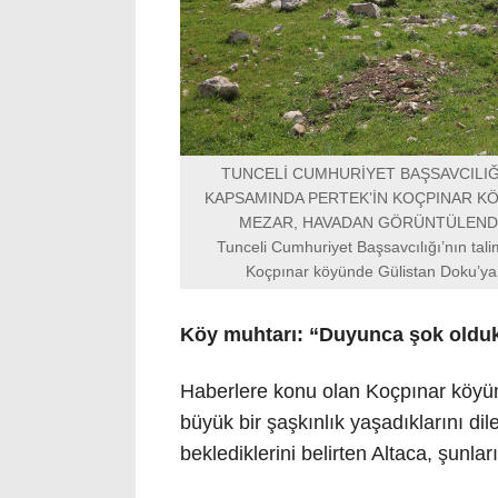
TUNCELİ CUMHURİYET BAŞSAVCILIĞ
KAPSAMINDA PERTEK’İN KOÇPINAR KÖ
MEZAR, HAVADAN GÖRÜNTÜLENDİ
Tunceli Cumhuriyet Başsavcılığı’nın tal
Koçpınar köyünde Gülistan Doku’ya 
Köy muhtarı: “Duyunca şok oldu
Haberlere konu olan Koçpınar köyün
büyük bir şaşkınlık yaşadıklarını dil
beklediklerini belirten Altaca, şunları