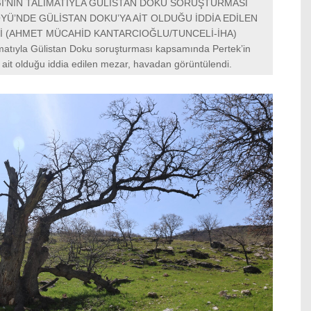
I’NIN TALİMATIYLA GÜLİSTAN DOKU SORUŞTURMASI
YÜ’NDE GÜLİSTAN DOKU’YA AİT OLDUĞU İDDİA EDİLEN
 (AHMET MÜCAHİD KANTARCIOĞLU/TUNCELİ-İHA)
imatıyla Gülistan Doku soruşturması kapsamında Pertek’in
ait olduğu iddia edilen mezar, havadan görüntülendi.