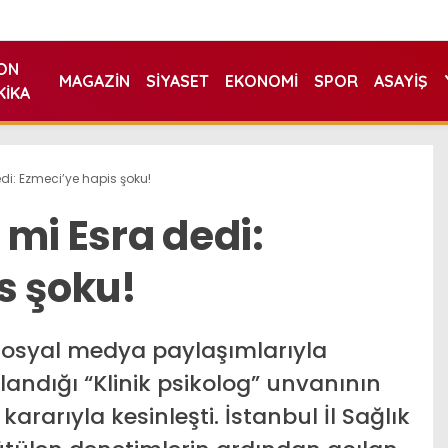
ON
MAGAZIN
SIYASET
EKONOMI
SPOR
ASAYIŞ
KIKA
di: Ezmeci’ye hapis şoku!
mi Esra dedi:
s şoku!
sosyal medya paylaşımlarıyla
landığı “Klinik psikolog” unvanının
ararıyla kesinleşti. İstanbul İl Sağlık