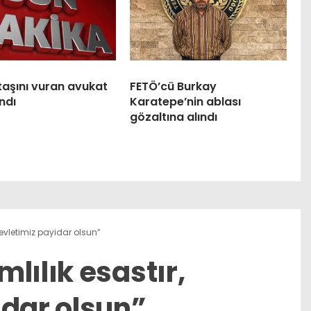
taşını vuran avukat
FETÖ’cü Burkay
ndı
Karatepe’nin ablası
gözaltına alındı
devletimiz payidar olsun”
lılık esastır,
idar olsun”