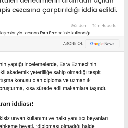
tülen denetimlerin ardından açılan
 cezasına çarptırıldığı iddia edildi.
Gündem
Tüm Haberler
ABONE OL
inin yaptığı incelemelerde, Esra Ezmeci’nin
kli akademik yeterliliğe sahip olmadığı tespit
rtışma konusu olan diploma ve uzmanlık
 soruşturma, kısa sürede adli makamlara taşındı.
arı iddiası!
siz unvan kullanımı ve halkı yanıltıcı beyanları
Mahkeme heyeti, “diploması olmadığı halde