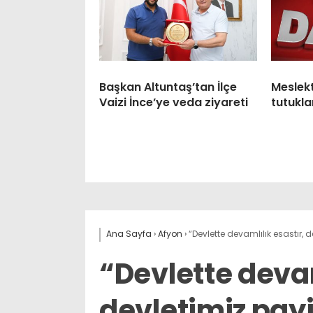
Başkan Altuntaş’tan İlçe
Meslek
Vaizi İnce’ye veda ziyareti
tutukla
Ana Sayfa
›
Afyon
›
“Devlette devamlılık esastır, 
“Devlette devam
devletimiz pay