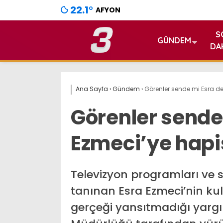
22.1
°
AFYON
S
GÜNDEM
DA
Ana Sayfa
›
Gündem
›
Görenler sende mi Esra de
Görenler sende 
Ezmeci’ye hapi
Televizyon programları ve 
tanınan Esra Ezmeci’nin kul
gerçeği yansıtmadığı yargı k