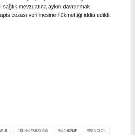
ili sağlık mevzuatına aykırı davranmak
pis cezası verilmesine hükmettiği iddia edildi.
NBUL
KLINIK PSIKOLOG
MAHKEME
PSIKOLOJI