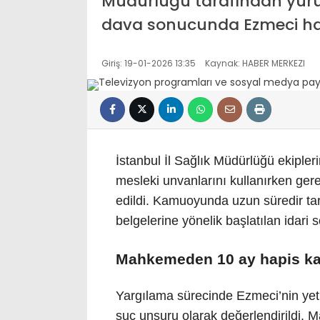
Müdürlüğü tarafından yürü
dava sonucunda Ezmeci hapis
Giriş: 19-01-2026 13:35
Kaynak: HABER MERKEZI
İstanbul İl Sağlık Müdürlüğü ekipler
mesleki unvanlarını kullanırken gere
edildi. Kamuoyunda uzun süredir ta
belgelerine yönelik başlatılan idari
Mahkemeden 10 ay hapis kar
Yargılama sürecinde Ezmeci’nin yetki
suç unsuru olarak değerlendirildi. 