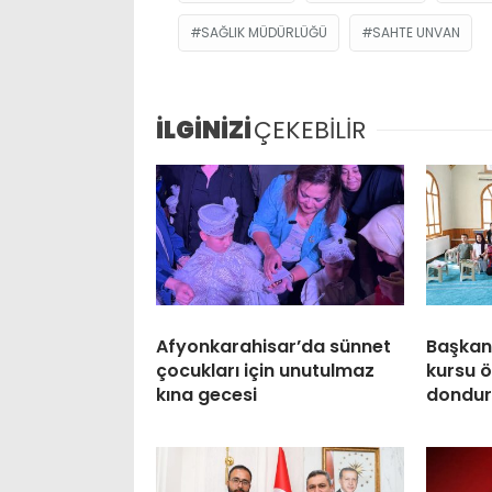
SAĞLIK MÜDÜRLÜĞÜ
SAHTE UNVAN
İLGİNİZİ
ÇEKEBİLİR
Afyonkarahisar’da sünnet
Başkan
çocukları için unutulmaz
kursu ö
kına gecesi
dondur