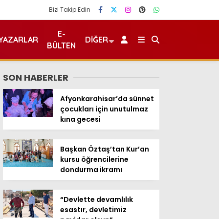
Bizi Takip Edin
E-
YAZARLAR
DIĞER
BÜLTEN
SON HABERLER
Afyonkarahisar’da sünnet
çocukları için unutulmaz
kına gecesi
Başkan Öztaş’tan Kur’an
kursu öğrencilerine
dondurma ikramı
“Devlette devamlılık
esastır, devletimiz