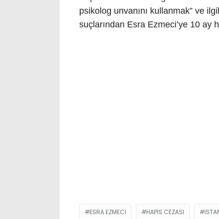
psikolog unvanını kullanmak” ve ilg
suçlarından Esra Ezmeci’ye 10 ay ha
ESRA EZMECI
HAPIS CEZASI
ISTA