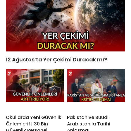
12 Ağustos’ta Yer Çekimi Duracak mı?
Okullarda Yeni Güvenlik
Pakistan ve Suudi
Önlemleri! | 30 Bin
Arabistan’la Tarihi
Güvenlik Personeli
Anlaşma!