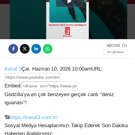
Play
Video
ABONE OL
Kanal 3
Çar, Haziran 10, 2026 10:00am
URL:
Embed:
Godzilla’ya en çok benzeyen gerçek canlı “deniz
iguanası”!
📶
https://kanal3.com.tr/
Sosyal Medya Hesaplarımızı Takip Ederek Son Dakika
Haberleri Alabilirsiniz;