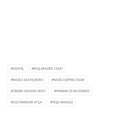
ASAYIŞ
BOŞ ARAZIDE CESET
NAZILLI ASAYIŞ BÜRO
NAZILLI ŞÜPHELI ÖLÜM
ÖNDER GÜLGÜN VEFAT
PARMAK IZI INCELEMESI
SULTANHISAR ATÇA
YEŞIL MAHALLE