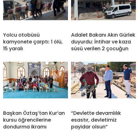
Yolcu otobüsü
Adalet Bakanı Akın Gürlek
kamyonete çarptı: 1 ölü,
duyurdu: İntihar ve kaza
15 yaralı
süsü verilen 2 çocuğun
Başkan Öztaş’tan Kur’an
“Devlette devamlılık
kursu öğrencilerine
esastır, devletimiz
dondurma ikramı
payidar olsun”