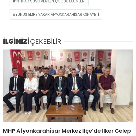
INTIHAR SÜSÜ VERILEN ÇOCUK ÖLÜMLERI
YUNUS EMRE YAKAR AFYONKARAHISAR CINAYETI
İLGİNİZİ
ÇEKEBİLİR
MHP Afyonkarahisar Merkez İlçe’de İlker Celep