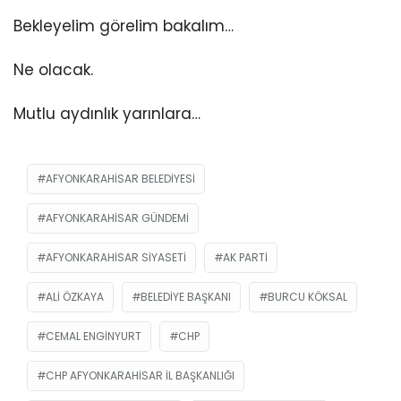
Bekleyelim görelim bakalım…
Ne olacak.
Mutlu aydınlık yarınlara…
AFYONKARAHISAR BELEDIYESI
AFYONKARAHISAR GÜNDEMI
AFYONKARAHISAR SIYASETI
AK PARTI
ALI ÖZKAYA
BELEDIYE BAŞKANI
BURCU KÖKSAL
CEMAL ENGINYURT
CHP
CHP AFYONKARAHISAR İL BAŞKANLIĞI