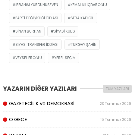
İBRAHIM YURDUNUSEVEN
KEMAL KILIÇDAROĞLU
PARTI DEĞIŞIKLIĞI IDDIASI
SERA KADIGIL
SINAN BURHAN
SIYASI KULIS
SIYASI TRANSFER IDDIASI
TURGAY ŞAHIN
VEYSEL EROĞLU
YEREL SEÇIM
YAZARIN DİĞER YAZILARI
TÜM YAZILARI
GAZETECİLİK ve DEMOKRASİ
23 Temmuz 2026
O GECE
15 Temmuz 2026