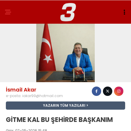
İsmail Akar
e-posta:
iakar99@hotmail.com
YAZARIN TÜM YAZILARI
GİTME KAL BU ŞEHİRDE BAŞKANIM
Giriş: 07-05-2026 15:48