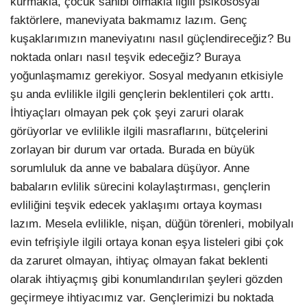
kurmakla, çocuk sahibi olmakla ilgili psikososyal
faktörlere, maneviyata bakmamız lazım. Genç
kuşaklarımızın maneviyatını nasıl güçlendireceğiz? Bu
noktada onları nasıl teşvik edeceğiz? Buraya
yoğunlaşmamız gerekiyor. Sosyal medyanın etkisiyle
şu anda evlilikle ilgili gençlerin beklentileri çok arttı.
İhtiyaçları olmayan pek çok şeyi zaruri olarak
görüyorlar ve evlilikle ilgili masraflarını, bütçelerini
zorlayan bir durum var ortada. Burada en büyük
sorumluluk da anne ve babalara düşüyor. Anne
babaların evlilik sürecini kolaylaştırması, gençlerin
evliliğini teşvik edecek yaklaşımı ortaya koyması
lazım. Mesela evlilikle, nişan, düğün törenleri, mobilyalı
evin tefrişiyle ilgili ortaya konan eşya listeleri gibi çok
da zaruret olmayan, ihtiyaç olmayan fakat beklenti
olarak ihtiyaçmış gibi konumlandırılan şeyleri gözden
geçirmeye ihtiyacımız var. Gençlerimizi bu noktada