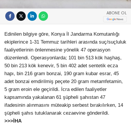
ABONE OL
Edinilen bilgiye göre, Konya İl Jandarma Komutanlığı
ekiplerince 1-31 Temmuz tarihleri arasında suç/suçluluk
faaliyetlerinin önlenmesine yönelik 47 operasyon
düzenlendi. Operasyonlarda; 101 bin 513 kök haşhaş,
50 bin 213 kök kenevir, 5 bin 402 adet sentetik ecza
hapı, bin 216 gram bonzai, 190 gram kubar esrar, 45
adet bonzai emdirilmiş peçete 20 gram metamfetamin,
5 gram eroin ele geçirildi. İcra edilen faaliyetler
kapsamında yakalanan 61 şüpheli şahıstan 47
ifadesinin alınmasını müteakip serbest bırakılırken, 14
şüpheli şahıs tutuklanarak cezaevine gönderildi.
>>>İHA