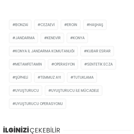
BONZAI
CEZAEVI
EROIN
HAŞHAŞ
JANDARMA
KENEVIR
KONYA
KONYA İL JANDARMA KOMUTANLIĞI
KUBAR ESRAR
METAMFETAMIN
OPERASYON
SENTETIK ECZA
ŞÜPHELI
TEMMUZ AYI
TUTUKLAMA
UYUŞTURUCU
UYUŞTURUCU ILE MÜCADELE
UYUŞTURUCU OPERASYONU
İLGİNİZİ
ÇEKEBİLİR