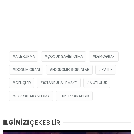
AILE KURMA
ÇOCUK SAHIBI OLMA
DEMOGRAFI
DOĞUM ORANI
EKONOMIK SORUNLAR
EVLILIK
GENÇLER
İSTANBUL AILE VAKFI
MUTLULUK
SOSYAL ARAŞTIRMA
ÜNER KARABIYIK
İLGİNİZİ
ÇEKEBİLİR