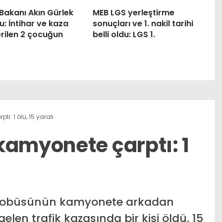
Bakanı Akın Gürlek
MEB LGS yerleştirme
: İntihar ve kaza
sonuçları ve 1. nakil tarihi
rilen 2 çocuğun
belli oldu: LGS 1.
ı: 1 ölü, 15 yaralı
kamyonete çarptı: 1
otobüsünün kamyonete arkadan
n trafik kazasında bir kişi öldü, 15