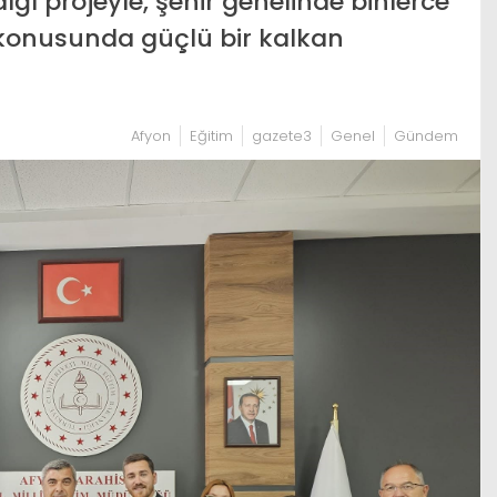
ığı projeyle, şehir genelinde binlerce
 konusunda güçlü bir kalkan
Afyon
Eğitim
gazete3
Genel
Gündem