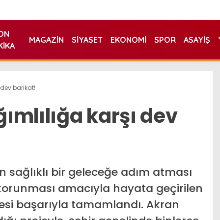
ON
MAGAZIN
SIYASET
EKONOMI
SPOR
ASAYIŞ
KIKA
dev barikat!
ımlılığa karşı dev
n sağlıklı bir geleceğe adım atması
n korunması amacıyla hayata geçirilen
jesi başarıyla tamamlandı. Akran