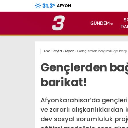
31.3
°
AFYON
S
GÜNDEM
DA
Ana Sayfa
›
Afyon
›
Gençlerden bağımlılığa karşı 
Gençlerden bağ
barikat!
Afyonkarahisar’da gençleri
ve zararlı alışkanlıklarda
dev sosyal sorumluluk pro