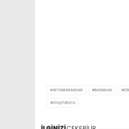
AFYONKARAHISAR
BAĞIMLILIK
EĞ
UYUŞTURUCU
İLGİNİZİ
ÇEKEBİLİR