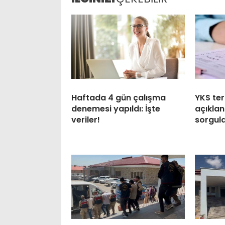
Haftada 4 gün çalışma
YKS ter
denemesi yapıldı: İşte
açıklan
veriler!
sorgul