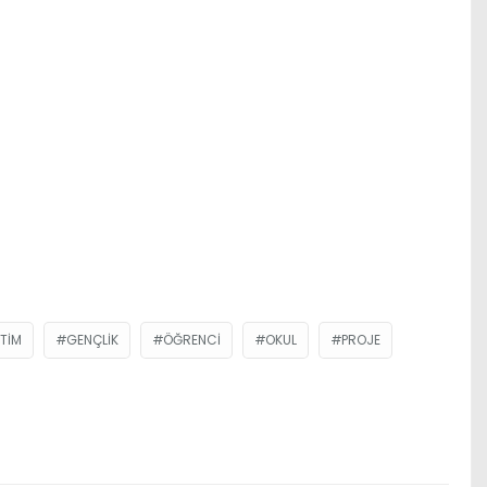
ITIM
GENÇLIK
ÖĞRENCI
OKUL
PROJE