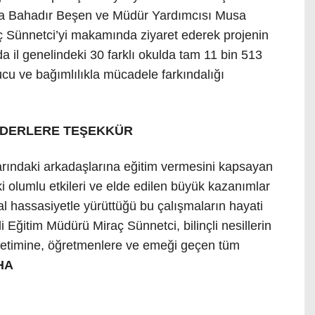
fa Bahadır Beşen ve Müdür Yardımcısı Musa
aç Sünnetci’yi makamında ziyaret ederek projenin
 il genelindeki 30 farklı okulda tam 11 bin 513
ucu ve bağımlılıkla mücadele farkındalığı
İDERLERE TEŞEKKÜR
larındaki arkadaşlarına eğitim vermesini kapsayan
olumlu etkileri ve elde edilen büyük kazanımlar
al hassasiyetle yürüttüğü bu çalışmaların hayati
li Eğitim Müdürü Miraç Sünnetci, bilinçli nesillerin
netimine, öğretmenlere ve emeği geçen tüm
HA