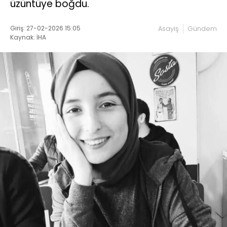
üzüntüye boğdu.
Giriş: 27-02-2026 15:05
Asayiş
Gündem
Kaynak: İHA