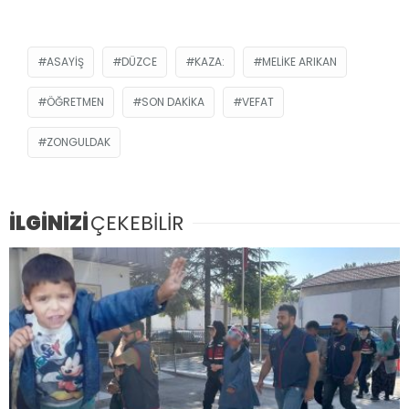
ASAYIŞ
DÜZCE
KAZA:
MELIKE ARIKAN
ÖĞRETMEN
SON DAKIKA
VEFAT
ZONGULDAK
İLGİNİZİ
ÇEKEBİLİR