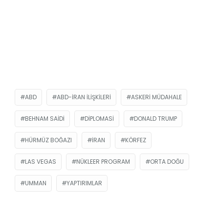
ABD
ABD-İRAN İLIŞKILERI
ASKERI MÜDAHALE
BEHNAM SAIDI
DIPLOMASI
DONALD TRUMP
HÜRMÜZ BOĞAZI
İRAN
KÖRFEZ
LAS VEGAS
NÜKLEER PROGRAM
ORTA DOĞU
UMMAN
YAPTIRIMLAR