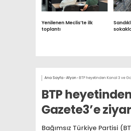
Yenilenen Meclis’te ilk
Sandıkl
toplantı
sokaklar
Ana Sayfa
›
Afyon
›
BTP heyetinden Kanal 3 ve Ga
BTP heyetinden
Gazete3’e ziya
Bağımsız Türkiye Partisi (