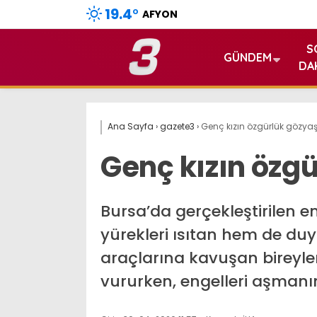
19.4
°
AFYON
S
GÜNDEM
DA
Ana Sayfa
›
gazete3
›
Genç kızın özgürlük gözyaşl
Genç kızın özgü
Bursa’da gerçekleştirilen e
yürekleri ısıtan hem de du
araçlarına kavuşan bireyle
vururken, engelleri aşmanın