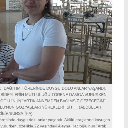
I DAĞITIM TÖRENİNDE DUYGU DOLU ANLAR YAŞANDI.
İ BİREYLERİN MUTLULUĞU TÖRENE DAMGA VURURKEN,
CIOĞLU’NUN “ARTIK ANNEMDEN BAĞIMSIZ GEZECEĞİM”
LU’NUN GÖZYAŞLARI YÜREKLERİ ISITTI. (ABDULLAH
ÇİBİR/BURSA-İHA)
töreninde duygu dolu anlar yaşandı. Akülü araçlarına kavuşan
 vururken, özellikle 22 yaşındaki Aleyna Hacıoğlu’nun “Artık