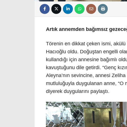
Artık annemden bağımsız gezec
Törenin en dikkat çeken ismi, akül
Hacıoğlu oldu. Doğuştan engelli ol
kullandığı için annesine bağımlı ol
kavuştuğunu dile getirdi. “Genç kız
Aleyna’nın sevincine, annesi Zeliha 
mutluluğuyla duygulanan anne, “O m
diyerek duygularını paylaştı.