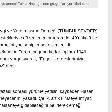
 annesi Zeliha Hacıoğlu’nun gözyaşları yürekleri ısıttı.
ür Sevgi ve Yardımlaşma Derneği (TÜMBULSEVDER)
estekleriyle düzenlenen programda, 40’ı akülü ve
aç ihtiyaç sahiplerine teslim edildi.
hattin Turan, bugüne kadar toplam 1046
klarını vurgulayarak, “Engelli kardeşlerimizin
z” dedi.
k kazası sonrası yürüme yetisini kaybeden Hasan
eyecanını yaşadı. Çelik, artık kimseye ihtiyaç
staneye gidebileceğini belirterek emeği