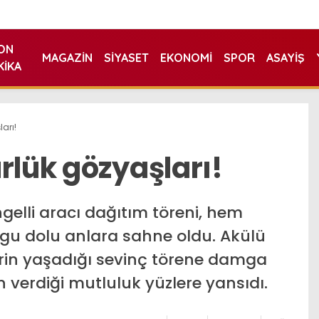
ON
MAGAZIN
SIYASET
EKONOMI
SPOR
ASAYIŞ
KIKA
arı!
rlük gözyaşları!
ngelli aracı dağıtım töreni, hem
ygu dolu anlara sahne oldu. Akülü
rin yaşadığı sevinç törene damga
 verdiği mutluluk yüzlere yansıdı.