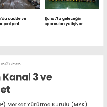
ı’da cadde ve
Şuhut’ta geleceğin
 pırıl pırıl
sporcuları yetişiyor
zete3’e ziyaret
 Kanal 3 ve
ret
BTP) Merkez Yürütme Kurulu (MYK)