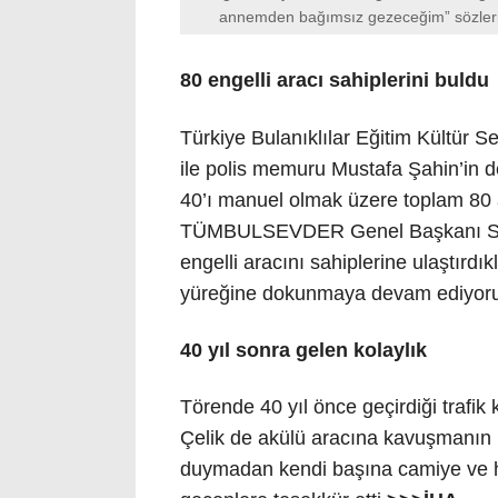
annemden bağımsız gezeceğim” sözleri ve
80 engelli aracı sahiplerini buldu
Türkiye Bulanıklılar Eğitim Kült
ile polis memuru Mustafa Şahin’in d
40’ı manuel olmak üzere toplam 80 ar
TÜMBULSEVDER Genel Başkanı Sela
engelli aracını sahiplerine ulaştırdı
yüreğine dokunmaya devam ediyoru
40 yıl sonra gelen kolaylık
Törende 40 yıl önce geçirdiği trafi
Çelik de akülü aracına kavuşmanın h
duymadan kendi başına camiye ve ha