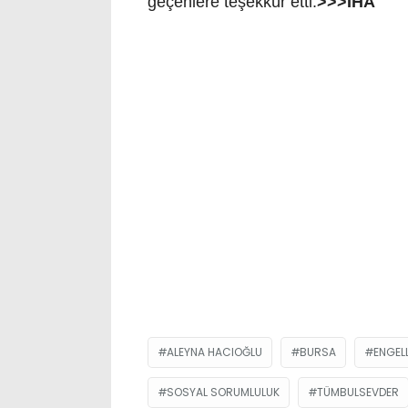
geçenlere teşekkür etti.
>>>İHA
ALEYNA HACIOĞLU
BURSA
ENGEL
SOSYAL SORUMLULUK
TÜMBULSEVDER