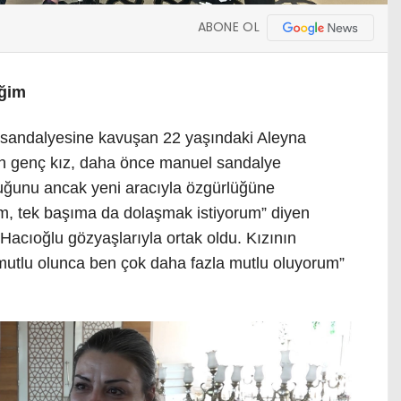
ABONE OL
eğim
ü sandalyesine kavuşan 22 yaşındaki Aleyna
an genç kız, daha önce manuel sandalye
duğunu ancak yeni aracıyla özgürlüğüne
ım, tek başıma da dolaşmak istiyorum” diyen
Hacıoğlu gözyaşlarıyla ortak oldu. Kızının
utlu olunca ben çok daha fazla mutlu oluyorum”