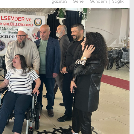
gazete3
Genel
Gündem
Sağlık