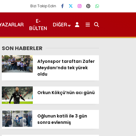
Bizi Takip Edin
E-
YAZARLAR
DIĞER
BÜLTEN
SON HABERLER
Afyonspor taraftarı Zafer
Meydanı’nda tek yürek
oldu
Orkun Kökçü’nün acı günü
Oğlunun katili ile 3 gün
sonra evlenmiş