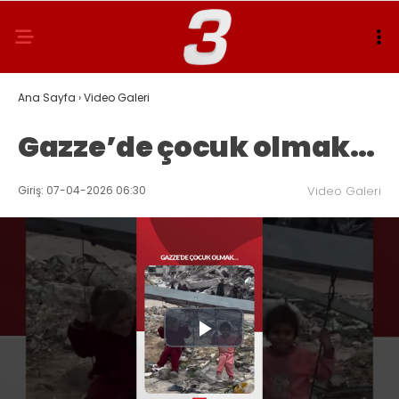
Ana Sayfa
›
Video Galeri
Gazze’de çocuk olmak…
Giriş: 07-04-2026 06:30
Video Galeri
Play
Video