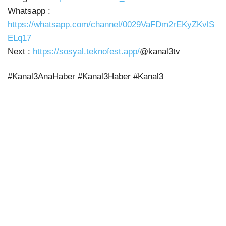
Whatsapp :
https://whatsapp.com/channel/0029VaFDm2rEKyZKvlS
ELq17
Next :
https://sosyal.teknofest.app/
@kanal3tv
#Kanal3AnaHaber #Kanal3Haber #Kanal3