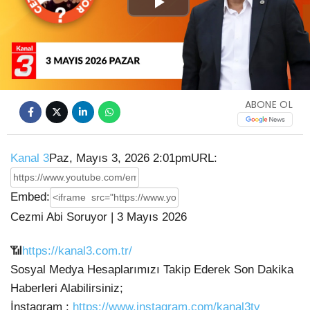
Play
Video
ABONE OL
Kanal 3
Paz, Mayıs 3, 2026 2:01pm
URL:
Embed:
Cezmi Abi Soruyor | 3 Mayıs 2026
📶
https://kanal3.com.tr/
Sosyal Medya Hesaplarımızı Takip Ederek Son Dakika
Haberleri Alabilirsiniz;
İnstagram
:
https://www.instagram.com/kanal3tv