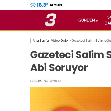
18.3
°
AFYON
S
GÜNDEM
DA
Ana Sayfa
›
Video Galeri
›
Gazeteci Salim Salimoğlu 
Gazeteci Salim 
Abi Soruyor
Giriş: 05-04-2026 18:00