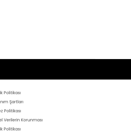
lik Politikası
anım Şartları
z Politikası
sel Verilerin Korunması
lik Politikası