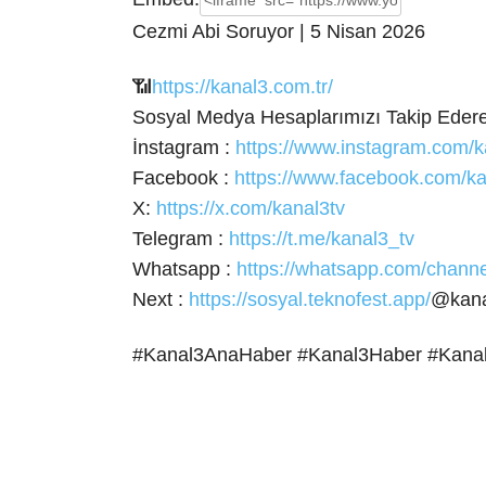
Cezmi Abi Soruyor | 5 Nisan 2026
📶
https://kanal3.com.tr/
Sosyal Medya Hesaplarımızı Takip Ederek
İnstagram :
https://www.instagram.com/k
Facebook :
https://www.facebook.com/ka
X:
https://x.com/kanal3tv
Telegram :
https://t.me/kanal3_tv
Whatsapp :
https://whatsapp.com/cha
Next :
https://sosyal.teknofest.app/
@kana
#Kanal3AnaHaber #Kanal3Haber #Kana