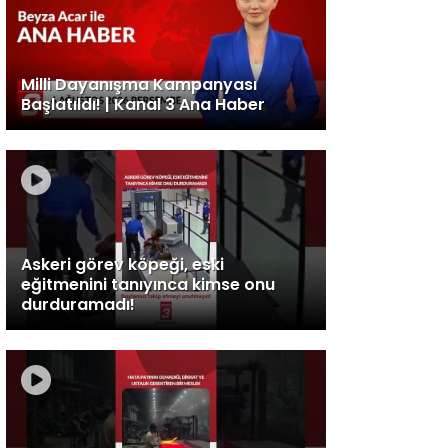
Milli Dayanışma Kampanyası
Başlatıldı! | Kanal 3 Ana Haber
Askeri görev köpeği, eski
eğitmenini tanıyınca kimse onu
durduramadı!