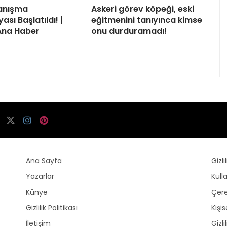
yanışma
Askeri görev köpeği, eski
sı Başlatıldı! |
eğitmenini tanıyınca kimse
Ana Haber
onu durduramadı!
Ana Sayfa
Gizli
Yazarlar
Kull
Künye
Çere
Gizlilik Politikası
Kişi
İletişim
Gizli