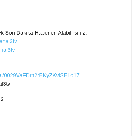
 Son Dakika Haberleri Alabilirsiniz;
anal3tv
nal3tv
nnel/0029VaFDm2rEKyZKvlSELq17
l3tv
l3