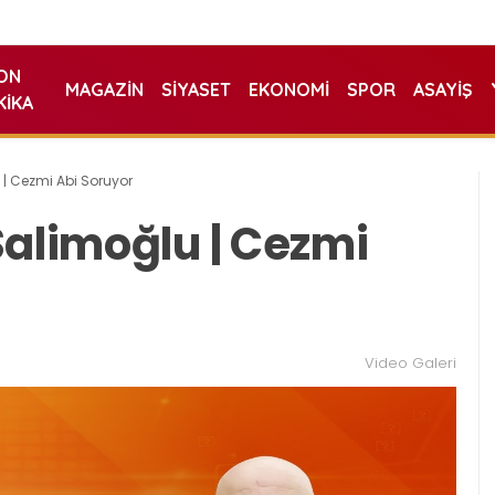
ON
MAGAZIN
SIYASET
EKONOMI
SPOR
ASAYIŞ
KIKA
| Cezmi Abi Soruyor
Salimoğlu | Cezmi
Video Galeri