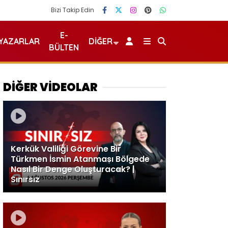
Bizi Takip Edin
E-
YAZARLAR
DIĞER
BÜLTEN
DİĞER VİDEOLAR
Kerkük Valiliği Görevine Bir
Türkmen İsmin Atanması Bölgede
Nasıl Bir Denge Oluşturacak? |
Sınırsız