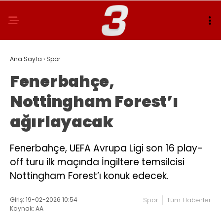
Ana Sayfa
›
Spor
Fenerbahçe,
Nottingham Forest’ı
ağırlayacak
Fenerbahçe, UEFA Avrupa Ligi son 16 play-
off turu ilk maçında İngiltere temsilcisi
Nottingham Forest’ı konuk edecek.
Giriş: 19-02-2026 10:54
Spor
Tüm Haberler
Kaynak: AA