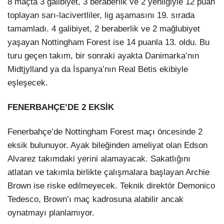
8 maçta 3 galibiyet, 3 beraberlik ve 2 yenilgiyle 12 puan
toplayan sarı-lacivertliler, lig aşamasını 19. sırada
tamamladı. 4 galibiyet, 2 beraberlik ve 2 mağlubiyet
yaşayan Nottingham Forest ise 14 puanla 13. oldu. Bu
turu geçen takım, bir sonraki ayakta Danimarka’nın
Midtjylland ya da İspanya’nın Real Betis ekibiyle
eşleşecek.
FENERBAHÇE’DE 2 EKSİK
Fenerbahçe’de Nottingham Forest maçı öncesinde 2
eksik bulunuyor. Ayak bileğinden ameliyat olan Edson
Alvarez takımdaki yerini alamayacak. Sakatlığını
atlatan ve takımla birlikte çalışmalara başlayan Archie
Brown ise riske edilmeyecek. Teknik direktör Demonico
Tedesco, Brown’ı maç kadrosuna alabilir ancak
oynatmayı planlamıyor.