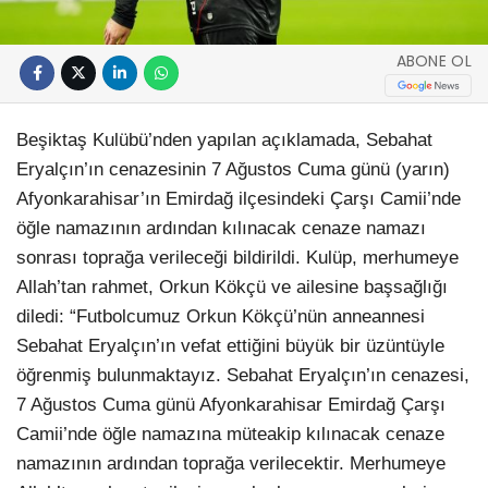
ABONE OL
Beşiktaş Kulübü’nden yapılan açıklamada, Sebahat
Eryalçın’ın cenazesinin 7 Ağustos Cuma günü (yarın)
Afyonkarahisar’ın Emirdağ ilçesindeki Çarşı Camii’nde
öğle namazının ardından kılınacak cenaze namazı
sonrası toprağa verileceği bildirildi. Kulüp, merhumeye
Allah’tan rahmet, Orkun Kökçü ve ailesine başsağlığı
diledi: “Futbolcumuz Orkun Kökçü’nün anneannesi
Sebahat Eryalçın’ın vefat ettiğini büyük bir üzüntüyle
öğrenmiş bulunmaktayız. Sebahat Eryalçın’ın cenazesi,
7 Ağustos Cuma günü Afyonkarahisar Emirdağ Çarşı
Camii’nde öğle namazına müteakip kılınacak cenaze
namazının ardından toprağa verilecektir. Merhumeye