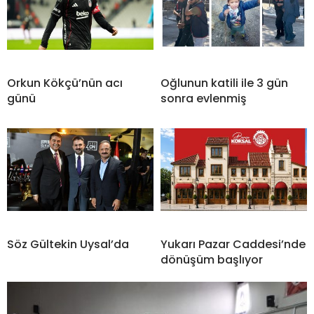
Orkun Kökçü’nün acı
Oğlunun katili ile 3 gün
günü
sonra evlenmiş
Söz Gültekin Uysal’da
Yukarı Pazar Caddesi’nde
dönüşüm başlıyor