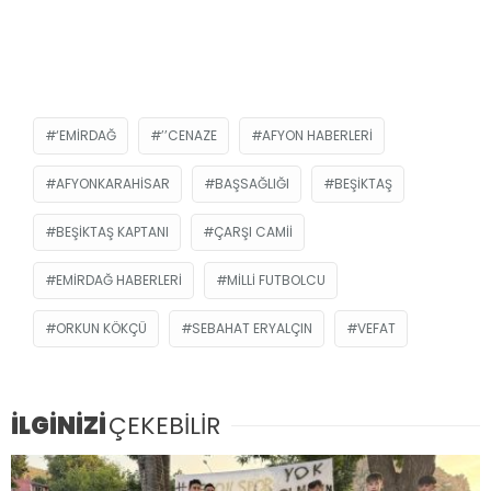
‘EMIRDAĞ
’’CENAZE
AFYON HABERLERI
AFYONKARAHISAR
BAŞSAĞLIĞI
BEŞIKTAŞ
BEŞIKTAŞ KAPTANI
ÇARŞI CAMII
EMIRDAĞ HABERLERI
MILLI FUTBOLCU
ORKUN KÖKÇÜ
SEBAHAT ERYALÇIN
VEFAT
İLGİNİZİ
ÇEKEBİLİR