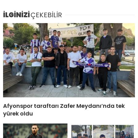
İLGİNİZİ
ÇEKEBİLİR
Afyonspor taraftarı Zafer Meydanı’nda tek
yürek oldu