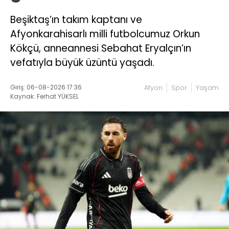
Beşiktaş’ın takım kaptanı ve
Afyonkarahisarlı milli futbolcumuz Orkun
Kökçü, anneannesi Sebahat Eryalçın’ın
vefatıyla büyük üzüntü yaşadı.
Giriş: 06-08-2026 17:36
Afyon
Spor
Yaşam
Kaynak: Ferhat YÜKSEL