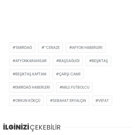
‘EMIRDAĞ
’’CENAZE
AFYON HABERLERI
AFYONKARAHISAR
BAŞSAĞLIĞI
BEŞIKTAŞ
BEŞIKTAŞ KAPTANI
ÇARŞI CAMII
EMIRDAĞ HABERLERI
MILLI FUTBOLCU
ORKUN KÖKÇÜ
SEBAHAT ERYALÇIN
VEFAT
İLGİNİZİ
ÇEKEBİLİR