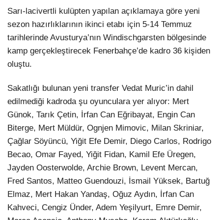
Sarı-lacivertli kulüpten yapılan açıklamaya göre yeni
sezon hazırlıklarının ikinci etabı için 5-14 Temmuz
tarihlerinde Avusturya’nın Windischgarsten bölgesinde
kamp gerçekleştirecek Fenerbahçe’de kadro 36 kişiden
oluştu.
Sakatlığı bulunan yeni transfer Vedat Muric’in dahil
edilmediği kadroda şu oyunculara yer alıyor: Mert
Günok, Tarık Çetin, İrfan Can Eğribayat, Engin Can
Biterge, Mert Müldür, Ognjen Mimovic, Milan Skriniar,
Çağlar Söyüncü, Yiğit Efe Demir, Diego Carlos, Rodrigo
Becao, Omar Fayed, Yiğit Fidan, Kamil Efe Üregen,
Jayden Oosterwolde, Archie Brown, Levent Mercan,
Fred Santos, Matteo Guendouzi, İsmail Yüksek, Bartuğ
Elmaz, Mert Hakan Yandaş, Oğuz Aydın, İrfan Can
Kahveci, Cengiz Ünder, Adem Yeşilyurt, Emre Demir,