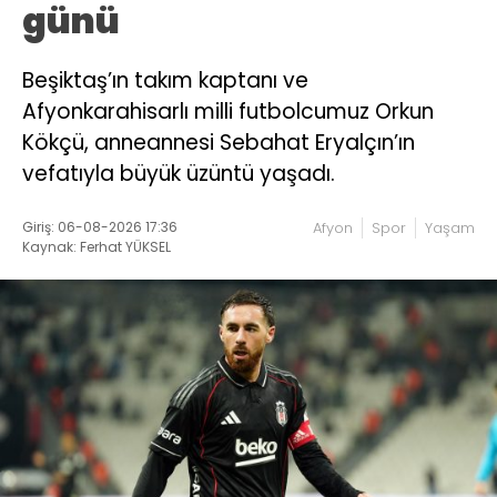
günü
Beşiktaş’ın takım kaptanı ve
Afyonkarahisarlı milli futbolcumuz Orkun
Kökçü, anneannesi Sebahat Eryalçın’ın
vefatıyla büyük üzüntü yaşadı.
Giriş: 06-08-2026 17:36
Afyon
Spor
Yaşam
Kaynak: Ferhat YÜKSEL