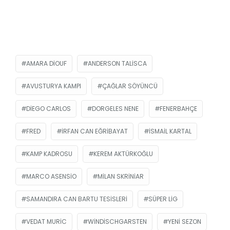
AMARA DIOUF
ANDERSON TALISCA
AVUSTURYA KAMPI
ÇAĞLAR SÖYÜNCÜ
DIEGO CARLOS
DORGELES NENE
FENERBAHÇE
FRED
İRFAN CAN EĞRIBAYAT
ISMAIL KARTAL
KAMP KADROSU
KEREM AKTÜRKOĞLU
MARCO ASENSIO
MILAN SKRINIAR
SAMANDIRA CAN BARTU TESISLERI
SÜPER LIG
VEDAT MURIC
WINDISCHGARSTEN
YENI SEZON