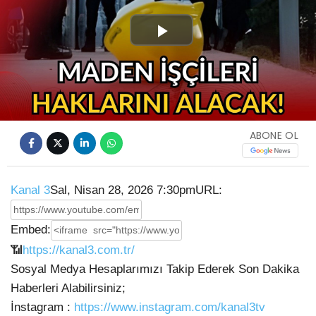
Play
Video
ABONE OL
Kanal 3
Sal, Nisan 28, 2026 7:30pm
URL:
Embed:
📶
https://kanal3.com.tr/
Sosyal Medya Hesaplarımızı Takip Ederek Son Dakika
Haberleri Alabilirsiniz;
İnstagram :
https://www.instagram.com/kanal3tv