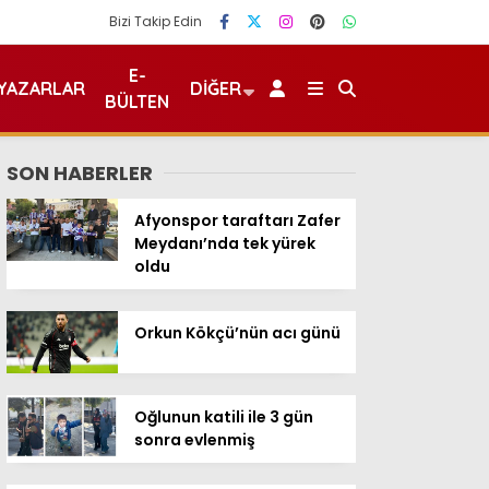
Bizi Takip Edin
E-
YAZARLAR
DIĞER
BÜLTEN
SON HABERLER
Afyonspor taraftarı Zafer
Meydanı’nda tek yürek
oldu
Orkun Kökçü’nün acı günü
Oğlunun katili ile 3 gün
sonra evlenmiş