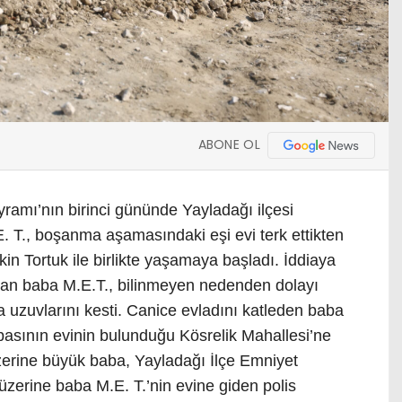
ABONE OL
ramı’nın birinci gününde Yayladağı ilçesi
. T., boşanma aşamasındaki eşi evi terk ettikten
in Tortuk ile birlikte yaşamaya başladı. İddiaya
lan baba M.E.T., bilinmeyen nedenden dolayı
 uzuvlarını kesti. Canice evladını katleden baba
basının evinin bulunduğu Kösrelik Mahallesi’ne
 üzerine büyük baba, Yayladağı İlçe Emniyet
üzerine baba M.E. T.’nin evine giden polis