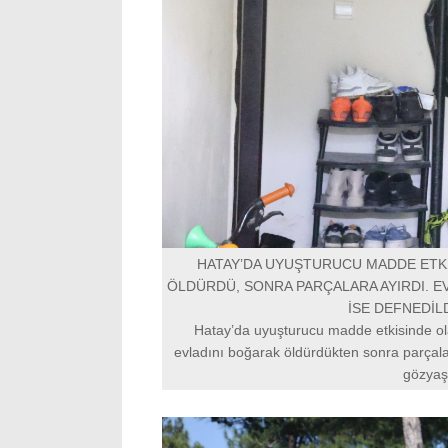
HATAY’DA UYUŞTURUCU MADDE ETKİ
ÖLDÜRDÜ, SONRA PARÇALARA AYIRDI. E
İSE DEFNEDİLD
Hatay’da uyuşturucu madde etkisinde ol
evladını boğarak öldürdükten sonra parçala
gözyaşl