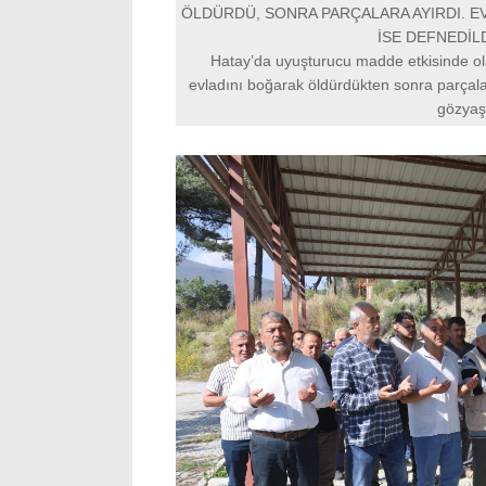
ÖLDÜRDÜ, SONRA PARÇALARA AYIRDI. E
İSE DEFNEDİLD
Hatay’da uyuşturucu madde etkisinde ol
evladını boğarak öldürdükten sonra parçala
gözyaşl