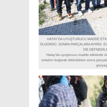
HATAY’DA UYUŞTURUCU MADDE ETKİ
ÖLDÜRDÜ, SONRA PARÇALARA AYIRDI. E
İSE DEFNEDİLD
Hatay’da uyuşturucu madde etkisinde ol
evladını boğarak öldürdükten sonra parçala
gözyaşl