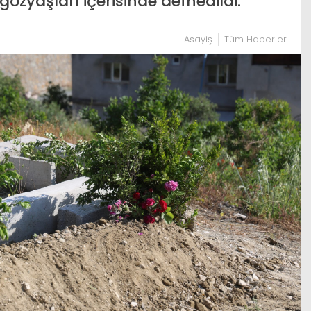
özyaşları içerisinde defnedildi.
Asayiş
Tüm Haberler