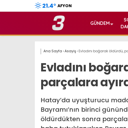
21.4
°
AFYON
S
GÜNDEM
DA
Ana Sayfa
›
Asayiş
›
Evladını boğarak öldürdü, p
Evladını boğar
parçalara ayır
Hatay’da uyuşturucu madd
Bayramı’nın birinci gününd
öldürdükten sonra parçalar