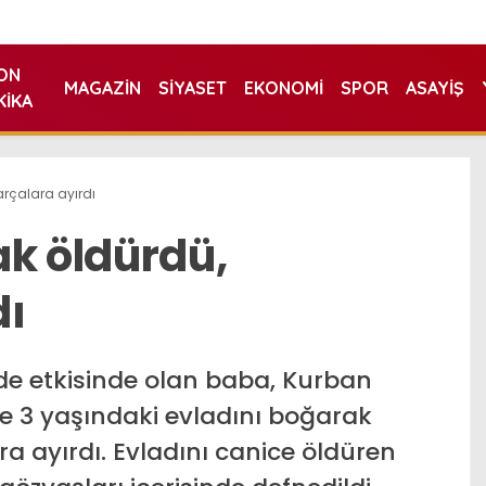
ON
MAGAZIN
SIYASET
EKONOMI
SPOR
ASAYIŞ
KIKA
arçalara ayırdı
ak öldürdü,
dı
e etkisinde olan baba, Kurban
e 3 yaşındaki evladını boğarak
a ayırdı. Evladını canice öldüren